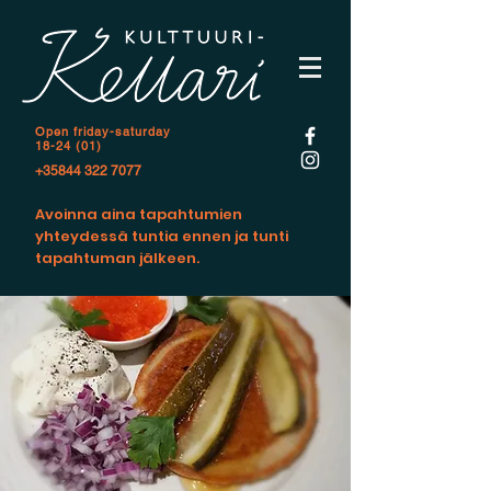
Open f
riday-saturday
18-24 (01)
+35844 322 7077
Avoinna aina tapahtumien
yhteydessä tuntia ennen ja tunti
tapahtuman jälkeen.