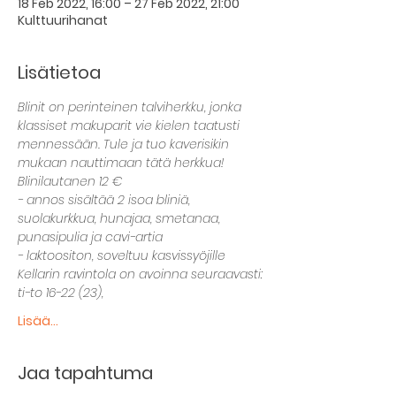
18 Feb 2022, 16:00 – 27 Feb 2022, 21:00
Kulttuurihanat
Lisätietoa
Blinit on perinteinen talviherkku, jonka 
klassiset makuparit vie kielen taatusti 
mennessään. Tule ja tuo kaverisikin 
mukaan nauttimaan tätä herkkua!
Blinilautanen 12 €
- annos sisältää 2 isoa bliniä, 
suolakurkkua, hunajaa, smetanaa, 
punasipulia ja cavi-artia
- laktoositon, soveltuu kasvissyöjille
Kellarin ravintola on avoinna seuraavasti:
ti-to 16-22 (23),
Lisää...
Jaa tapahtuma