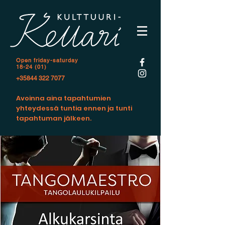
Open f
riday-saturday
18-24 (01)
+35844 322 7077
Avoinna aina tapahtumien
yhteydessä tuntia ennen ja tunti
tapahtuman jälkeen.