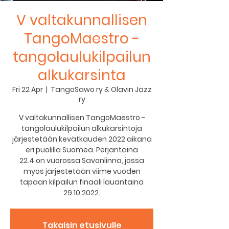
V valtakunnallisen
TangoMaestro -
tangolaulukilpailun
alkukarsinta
Fri 22 Apr
  |  
TangoSawo ry & Olavin Jazz
ry
V valtakunnallisen TangoMaestro -
tangolaulukilpailun alkukarsintoja
järjestetään kevätkauden 2022 aikana
eri puolilla Suomea. Perjantaina
22.4 on vuorossa Savonlinna, jossa
myös järjestetään viime vuoden
tapaan kilpailun finaali lauantaina
29.10.2022.
Takaisin etusivulle