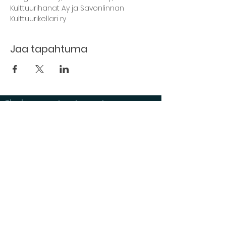
Kulttuurihanat Ay ja Savonlinnan 
Kulttuurikellari ry
Jaa tapahtuma
The basement restaurant
Culture taps
Menu
Proceedings
Space reservation
Price list and operating principles
Furnishing of premises
Booking status
Exhibitions at Kulttuurikeller