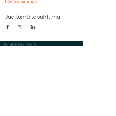
Näytä enemmän
Jaa tämä tapahtuma
Kellarin ravintola
Kulttuurihanat
Ruokalista
Tapahtumat
Vuokraa tila
Hinnasto ja toimintaperiaatteet
Tilojen varustelu
Varaustilanne
Näyttelyt Kulttuurikellarilla
Kysymyksiä ja vastauksia