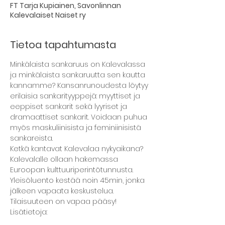
FT Tarja Kupiainen, Savonlinnan
Kalevalaiset Naiset ry
Tietoa tapahtumasta
Minkälaista sankaruus on Kalevalassa 
ja minkälaista sankaruutta sen kautta 
kannamme? Kansanrunoudesta löytyy 
erilaisia sankarityyppejä: myyttiset ja 
eeppiset sankarit sekä lyyriset ja 
dramaattiset sankarit. Voidaan puhua 
myös maskuliinisista ja feminiinisistä 
sankareista.
Ketkä kantavat Kalevalaa nykyaikana? 
Kalevalalle ollaan hakemassa 
Euroopan kulttuuriperintötunnusta. 
Yleisöluento kestää noin 45min, jonka 
jälkeen vapaata keskustelua.
Tilaisuuteen on vapaa pääsy!
Lisätietoja: 