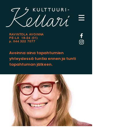
RAVINTOLA AVOINNA
PE-LA 18-24 (01)
p.
044 322 7077
Avoinna aina tapahtumien
yhteydessä tuntia ennen ja tunti
tapahtuman jälkeen.