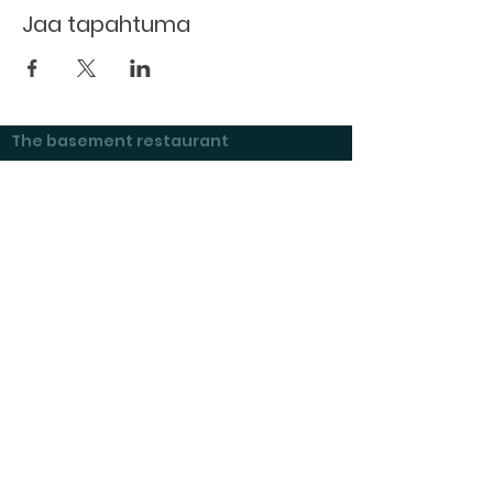
Jaa tapahtuma
The basement restaurant
Culture taps
Menu
Proceedings
Space reservation
Price list and operating principles
Furnishing of premises
Booking status
Exhibitions at Kulttuurikeller
Questions and answers
Tenant's checklist