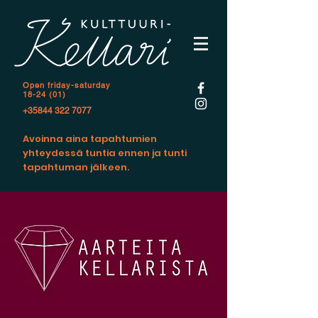
Open f
riday-saturday
18-24 (01)
+35844 322 7077
Avoinna aina tapahtumien
yhteydessä tuntia ennen ja tunti
tapahtuman jälkeen.