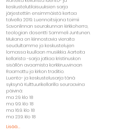
Aarteita kellarista luento- ja 
keskustelutilaisuuksien sarja 
järjestettiin ensimmäistä kertaa 
talvella 2019. Luennoitsijana toimii 
Savonlinnan seurakunnan kirkkoherra, 
teologian dosentti Sammeli Juntunen. 
Mukana on kiinnostavia vieraita 
seudultamme ja keskustelujen 
lomassa kuullaan musiikkia. Aarteita 
kellarista -sarja jatkaa kristinuskon 
sisällön avaamista korkkiruuvinaan 
Raamattu ja kirkon traditio.
Luento- ja keskustelusarja tänä 
syksynä Kulttuurikellarilla seuraavina 
päivinä:
ma 2.9. klo 18
ma 9.9. klo 18
ma 16.9. klo 18
ma 23.9. klo 18
Lisää...