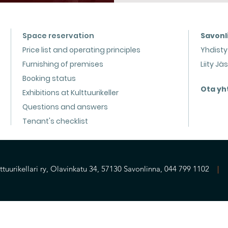
Space reservation
Savonli
Price list and operating principles
Yhdisty
Furnishing of premises
Liity Jä
Booking status
Ota yh
Exhibitions at Kulttuurikeller
Questions and answers
Tenant's checklist
ttuurikellari ry, Olavinkatu 34, 57130 Savonlinna, 044 799 1102
|