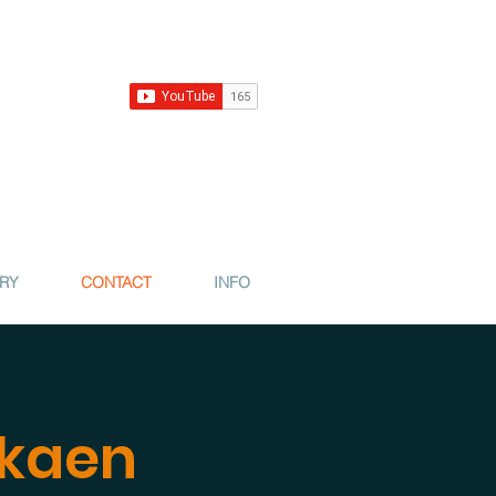
 RY
CONTACT
INFO
alkaen