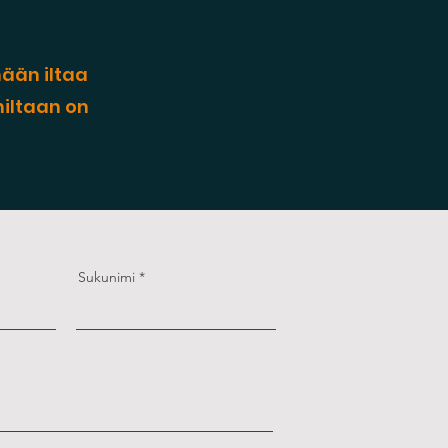
mään iltaa
niltaan on
Sukunimi