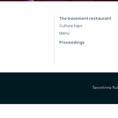
The basement restaurant
Culture taps
Menu
Proceedings
Savonlinna Kul