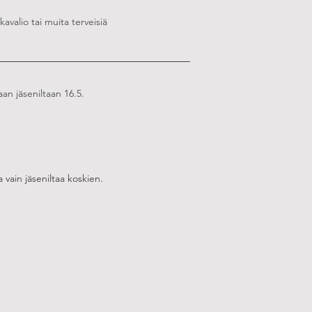
avalio tai muita terveisiä
an jäseniltaan 16.5.
vain jäseniltaa koskien.