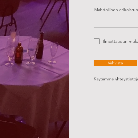
Mahdollinen erikoisruok
Ilmoittaudun muka
Vahvista
Käytämme yhteystietoja 