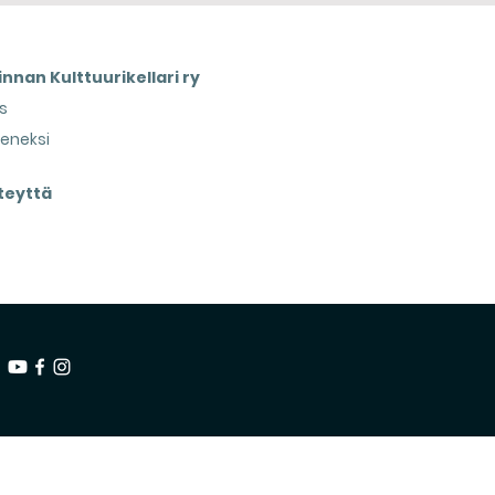
nnan Kulttuurikellari ry
s
seneksi
teyttä