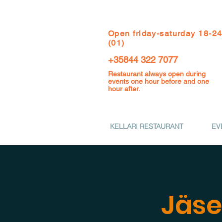
Open f
riday-saturday 18-2
(01)
+35844 322 7077
Restaurant always open during
events one hour before and one
hour after.
KELLARI RESTAURANT
EV
Jäsen