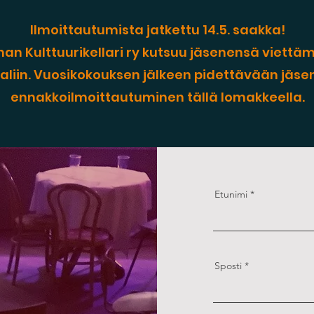
Ilmoittautumista jatkettu 14.5. saakka!
nan Kulttuurikellari ry kutsuu jäsenensä viettä
saliin. Vuosikokouksen jälkeen pidettävään jäse
ennakkoilmoittautuminen tällä lomakkeella.
Etunimi
Sposti