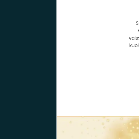
S
vals
kuoh