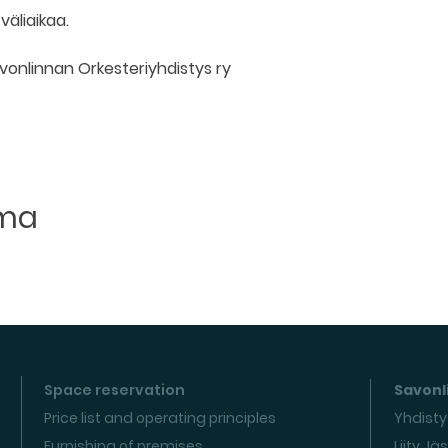
väliaikaa.
onlinnan Orkesteriyhdistys ry
uma
Space reservation
Savonli
Price list and operating principles
Yhdisty
Furnishing of premises
Liity Jä