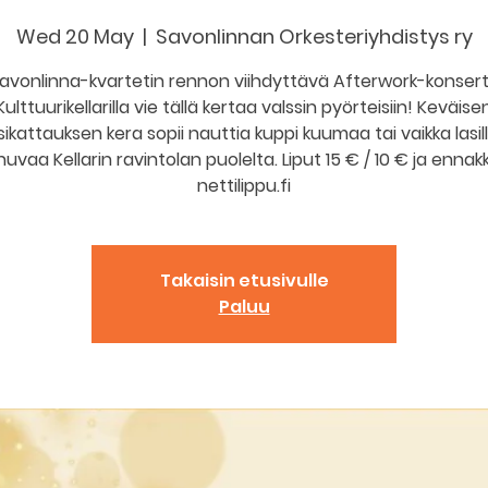
Wed 20 May
  |  
Savonlinnan Orkesteriyhdistys ry
avonlinna-kvartetin rennon viihdyttävä Afterwork-konsert
Kulttuurikellarilla vie tällä kertaa valssin pyörteisiin! Keväise
sikattauksen kera sopii nauttia kuppi kuumaa tai vaikka lasil
uvaa Kellarin ravintolan puolelta. Liput 15 € / 10 € ja enna
nettilippu.fi
Takaisin etusivulle
Paluu