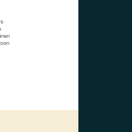
ti
n
linen
kkoon