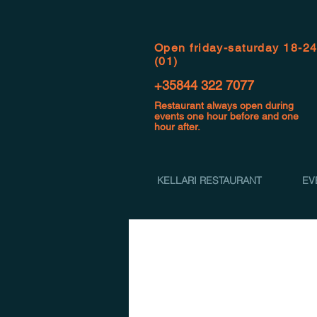
Open f
riday-saturday 18-2
(01)
+35844 322 7077
Restaurant always open during
events one hour before and one
hour after.
KELLARI RESTAURANT
EV