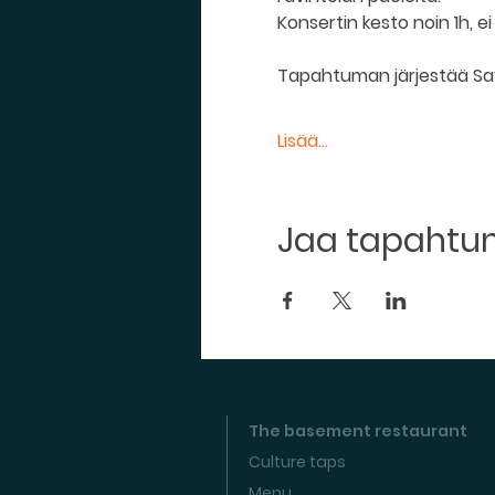
Konsertin kesto noin 1h, ei 
Tapahtuman järjestää Sav
Lisää...
Jaa tapaht
The basement restaurant
Culture taps
Menu