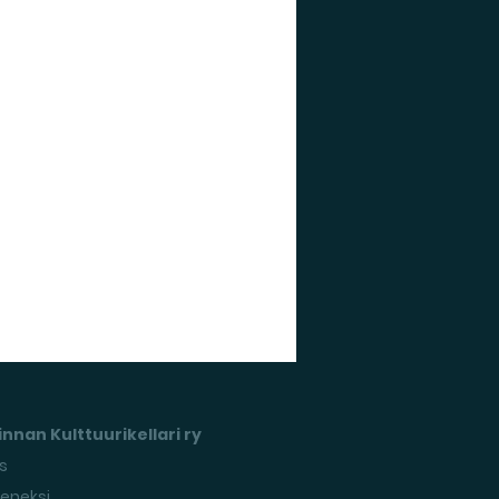
nnan Kulttuurikellari ry
s
seneksi