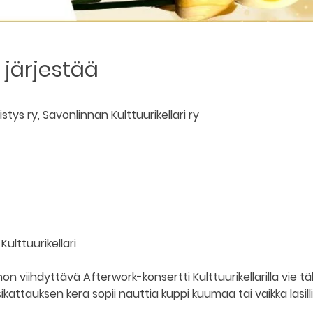
järjestää
tys ry, Savonlinnan Kulttuurikellari ry
Kulttuurikellari
n viihdyttävä Afterwork-konsertti Kulttuurikellarilla vie täl
sikattauksen kera sopii nauttia kuppi kuumaa tai vaikka lasil