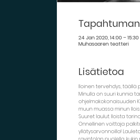
Tapahtuman 
24 Jan 2020, 14:00 – 15:30
Muhasaaren teatteri
Lisätietoa
Iloinen tervehdys, täällä
Minulla on suuri kunnia ta
ohjelmakokonaisuuden Kultt
muun muassa minun Iloise
Suuret laulut. Iloista tari
Onnellinen voittaja palkit
yllätysarvonnoilla! Laulet
ravintolan puolella, kuk