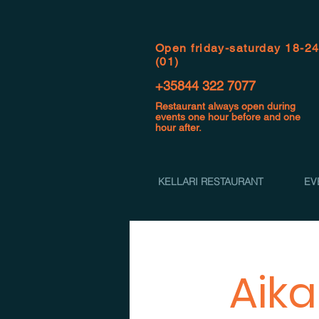
Open f
riday-saturday 18-2
(01)
+35844 322 7077
Restaurant always open during
events one hour before and one
hour after.
KELLARI RESTAURANT
EV
Aika