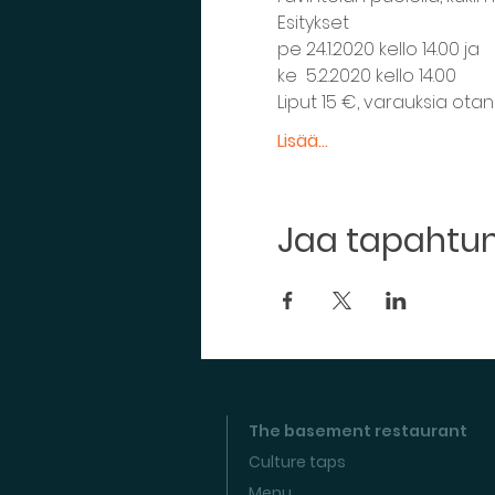
Esitykset
pe 24.1.2020 kello 14.00 ja
ke  5.2.2020 kello 14.00
Liput 15 €, varauksia ot
Lisää...
Jaa tapaht
The basement restaurant
Culture taps
Menu