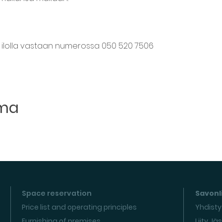
an ilolla vastaan numerossa 050 520 7506
uma
Space reservation
Savonli
Price list and operating principles
Yhdisty
Furnishing of premises
Liity Jä