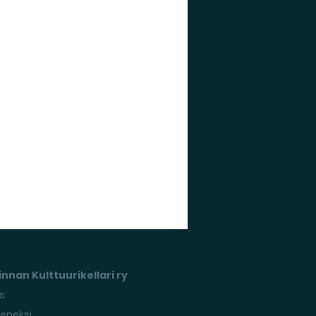
nnan Kulttuurikellari ry
s
seneksi