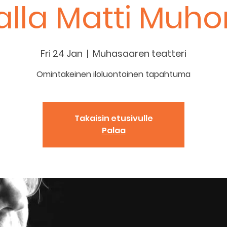
alla Matti Muh
Fri 24 Jan
  |  
Muhasaaren teatteri
Omintakeinen iloluontoinen tapahtuma
Takaisin etusivulle
Palaa