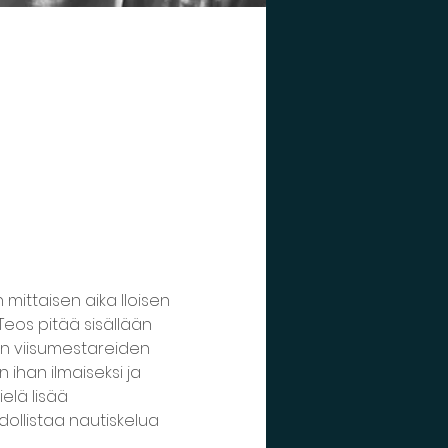
 mittaisen aika Iloisen 
Teos pitää sisällään 
en viisumestareiden 
 ihan ilmaiseksi ja 
elä lisää 
dollistaa nautiskelua 