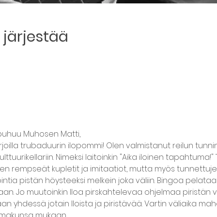
järjestää
 puhuu Muhosen Matti,
rjoilla trubaduurin ilopommi! Olen valmistanut reilun tunnin
uurikellariin. Nimeksi laitoinkin "Aika iloinen tapahtuma!" 
n rempseät kupletit ja imitaatiot, mutta myös tunnettuj
nointia pistän höysteeksi melkein joka väliin. Bingoa pelataan
aan. Jo muutoinkin Iloa pirskahtelevaa ohjelmaa piristän vi
aan yhdessä jotain Iloista ja piristävää. Vartin väliaika mah
in makunsa mukaan.