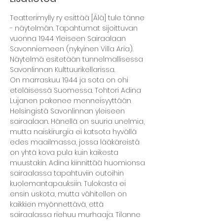
Teatterimylly ry esittää [Älä] tule tänne 
- näytelmän. Tapahtumat sijoittuvan 
vuonna 1944 Yleiseen Sairaalaan 
Savonniemeen (nykyinen Villa Aria). 
Näytelmä esitetään tunnelmallisessa 
Savonlinnan Kulttuurikellarissa.
On marraskuu 1944 ja sota on ohi 
eteläisessä Suomessa. Tohtori Adina 
Lujanen pakenee menneisyyttään 
Helsingistä Savonlinnan yleiseen 
sairaalaan. Hänellä on suuria unelmia, 
mutta naiskirurgia ei katsota hyvällä 
edes maailmassa, jossa lääkäreistä 
on yhtä kova pula kuin kaikesta 
muustakin. Adina kiinnittää huomionsa 
sairaalassa tapahtuviin outoihin 
kuolemantapauksiin. Tulokasta ei 
ensin uskota, mutta vähitellen on 
kaikkien myönnettävä, että 
sairaalassa riehuu murhaaja. Tilanne 