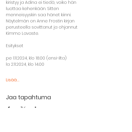
kiristyy ja Adina ei tiedä, voiko hän 
luottaa kehenkään. Sitten 
menneisyyskin saa hänet kiinni.
Näytelmän on Anne Frostin kirjan 
perusteella sovittanut ja ohjannut 
Kimmo Lavaste.
Esitykset
pe 1.11.2024, klo 18.00 (ensi-ilta)
la 2.11.2024, klo 14.00
Lisää...
Jaa tapahtuma
The basement restaurant