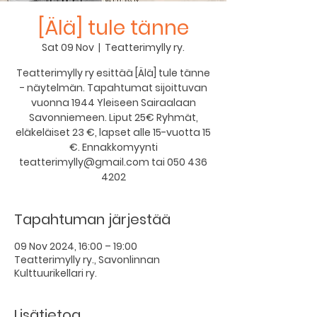
[Älä] tule tänne
Sat 09 Nov
  |  
Teatterimylly ry.
Teatterimylly ry esittää [Älä] tule tänne
- näytelmän. Tapahtumat sijoittuvan
vuonna 1944 Yleiseen Sairaalaan
Savonniemeen. Liput 25€ Ryhmät,
eläkeläiset 23 €, lapset alle 15-vuotta 15
€. Ennakkomyynti
teatterimylly@gmail.com tai 050 436
4202
Tapahtuman järjestää
09 Nov 2024, 16:00 – 19:00
Teatterimylly ry., Savonlinnan
Kulttuurikellari ry.
Lisätietoa