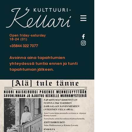
Open f
riday-saturday
18-24 (01)
+35844 322 7077
Avoinna aina tapahtumien
yhteydessä tuntia ennen ja tunti
tapahtuman jälkeen.