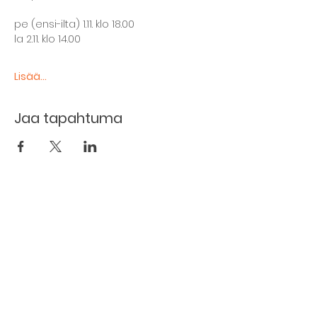
pe (ensi-ilta) 1.11. klo 18.00
la 2.11. klo 14.00
Lisää...
Jaa tapahtuma
The basement restaurant
Culture taps
Menu
Proceedings
Space reservation
Price list and operating principles