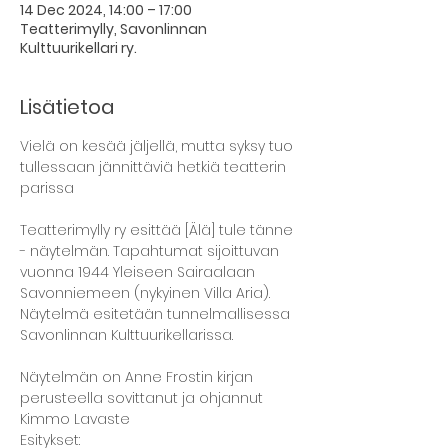
14 Dec 2024, 14:00 – 17:00
Teatterimylly, Savonlinnan
Kulttuurikellari ry.
Lisätietoa
Vielä on kesää jäljellä, mutta syksy tuo 
tullessaan jännittäviä hetkiä teatterin 
parissa
Teatterimylly ry esittää [Älä] tule tänne 
- näytelmän. Tapahtumat sijoittuvan 
vuonna 1944 Yleiseen Sairaalaan 
Savonniemeen (nykyinen Villa Aria). 
Näytelmä esitetään tunnelmallisessa 
Savonlinnan Kulttuurikellarissa.
Näytelmän on Anne Frostin kirjan 
perusteella sovittanut ja ohjannut 
Kimmo Lavaste
Esitykset: