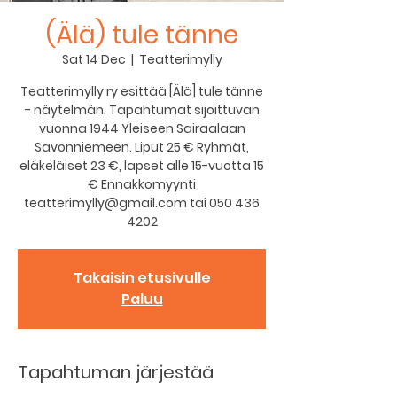
(Älä) tule tänne
Sat 14 Dec
  |  
Teatterimylly
Teatterimylly ry esittää [Älä] tule tänne
- näytelmän. Tapahtumat sijoittuvan
vuonna 1944 Yleiseen Sairaalaan
Savonniemeen. Liput 25 € Ryhmät,
eläkeläiset 23 €, lapset alle 15-vuotta 15
€ Ennakkomyynti
teatterimylly@gmail.com tai 050 436
4202
Takaisin etusivulle
Paluu
Tapahtuman järjestää