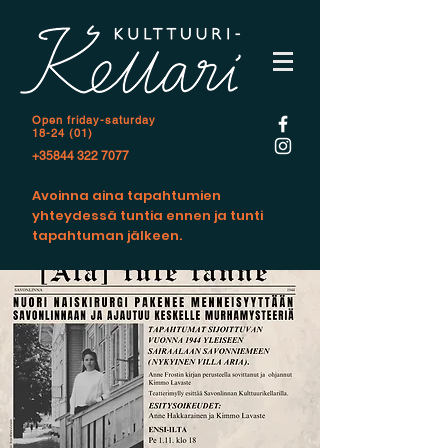
Open f
riday-saturday
18-24 (01)
+35844 322 7077
Avoinna aina tapahtumien
yhteydessä tuntia ennen ja tunti
tapahtuman jälkeen.