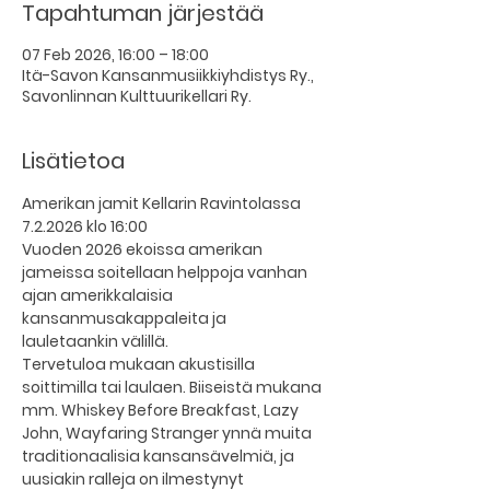
Tapahtuman järjestää
07 Feb 2026, 16:00 – 18:00
Itä-Savon Kansanmusiikkiyhdistys Ry.,
Savonlinnan Kulttuurikellari Ry.
Lisätietoa
Amerikan jamit Kellarin Ravintolassa 
7.2.2026 klo 16:00
Vuoden 2026 ekoissa amerikan 
jameissa soitellaan helppoja vanhan 
ajan amerikkalaisia 
kansanmusakappaleita ja 
lauletaankin välillä. 
Tervetuloa mukaan akustisilla 
soittimilla tai laulaen. Biiseistä mukana 
mm. Whiskey Before Breakfast, Lazy 
John, Wayfaring Stranger ynnä muita 
traditionaalisia kansansävelmiä, ja 
uusiakin ralleja on ilmestynyt 