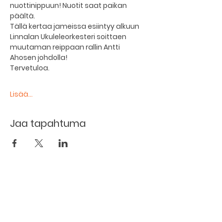
nuottinippuun! Nuotit saat paikan 
päältä.
Tällä kertaa jameissa esiintyy alkuun 
Linnalan Ukuleleorkesteri soittaen 
muutaman reippaan rallin Antti 
Ahosen johdolla!
Tervetuloa.
Lisää...
Jaa tapahtuma
The basement restaurant
Culture taps
Menu
Proceedings