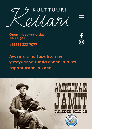
Open f
riday-saturday
18-24 (01)
+35844 322 7077
Avoinna aina tapahtumien
yhteydessä tuntia ennen ja tunti
tapahtuman jälkeen.