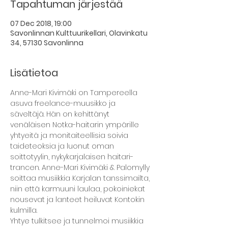
Tapahtuman järjestää
07 Dec 2018, 19:00
Savonlinnan Kulttuurikellari, Olavinkatu
34, 57130 Savonlinna
Lisätietoa
Anne-Mari Kivimäki on Tampereella 
asuva freelance-muusikko ja 
säveltäjä. Hän on kehittänyt 
venäläisen Notka-haitarin ympärille 
yhtyeitä ja monitaiteellisia soivia 
taideteoksia ja luonut oman 
soittotyylin, nykykarjalaisen haitari-
trancen. Anne-Mari Kivimäki & Palomylly 
soittaa musiikkia Karjalan tanssimailta, 
niin että karmuuni laulaa, pokoiniekat 
nousevat ja lanteet heiluvat Kontokin 
Yhtye tulkitsee ja tunnelmoi musiikkia 