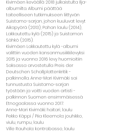
Kivimäen keväällä 2018 julkaistulta Ilja-
albumilta. Albumi päättää 
taiteelliseen tutkimukseen liittyvän 
Suistamo-sarjan, johon kuuluvat levyt 
Aikapyörä (2013), Pahan laulu (2014), 
Lakkautettu kylä (2015) ja Suistamon 
Kivimäen Lakkautettu kylä -albumi 
valittiin vuoden kansanmusiikkilevyksi 
2015 ja vuonna 2016 levy huomioitiin 
Saksassa arvostetulla Preis der 
Deutschen Schallplattenkritik -
palkinnolla. Anne-Mari Kivimäki sai 
tunnustusta Suistamo-sarjan 
työstään ja voitti vuoden artisti -
palkinnon Suomen ensimmäisessä 
Pekko Käppi / Piia Kleemola: jouhikko, 