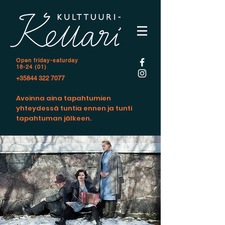
Open f
riday-saturday
18-24 (01)
+35844 322 7077
Avoinna aina tapahtumien
yhteydessä tuntia ennen ja tunti
tapahtuman jälkeen.