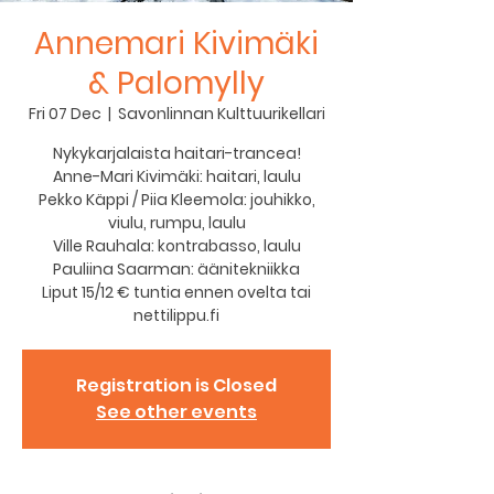
Annemari Kivimäki
& Palomylly
Fri 07 Dec
  |  
Savonlinnan Kulttuurikellari
Nykykarjalaista haitari-trancea!
Anne-Mari Kivimäki: haitari, laulu
Pekko Käppi / Piia Kleemola: jouhikko,
viulu, rumpu, laulu
Ville Rauhala: kontrabasso, laulu
Pauliina Saarman: äänitekniikka
Liput 15/12 € tuntia ennen ovelta tai
nettilippu.fi
Registration is Closed
See other events