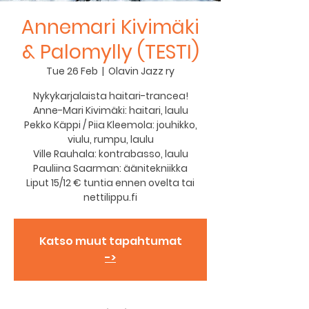
Annemari Kivimäki
& Palomylly (TESTI)
Tue 26 Feb
  |  
Olavin Jazz ry
Nykykarjalaista haitari-trancea!
Anne-Mari Kivimäki: haitari, laulu
Pekko Käppi / Piia Kleemola: jouhikko,
viulu, rumpu, laulu
Ville Rauhala: kontrabasso, laulu
Pauliina Saarman: äänitekniikka
Liput 15/12 € tuntia ennen ovelta tai
nettilippu.fi
Katso muut tapahtumat
->