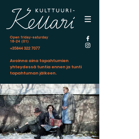
Open f
riday-saturday
18-24 (01)
+35844 322 7077
Avoinna aina tapahtumien
yhteydessä tuntia ennen ja tunti
tapahtuman jälkeen.