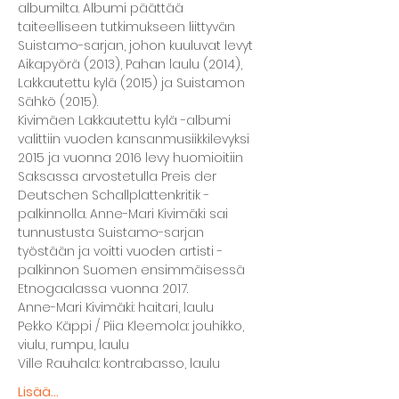
albumilta. Albumi päättää 
taiteelliseen tutkimukseen liittyvän 
Suistamo-sarjan, johon kuuluvat levyt 
Aikapyörä (2013), Pahan laulu (2014), 
Lakkautettu kylä (2015) ja Suistamon 
Kivimäen Lakkautettu kylä -albumi 
valittiin vuoden kansanmusiikkilevyksi 
2015 ja vuonna 2016 levy huomioitiin 
Saksassa arvostetulla Preis der 
Deutschen Schallplattenkritik -
palkinnolla. Anne-Mari Kivimäki sai 
tunnustusta Suistamo-sarjan 
työstään ja voitti vuoden artisti -
palkinnon Suomen ensimmäisessä 
Pekko Käppi / Piia Kleemola: jouhikko, 
Lisää...