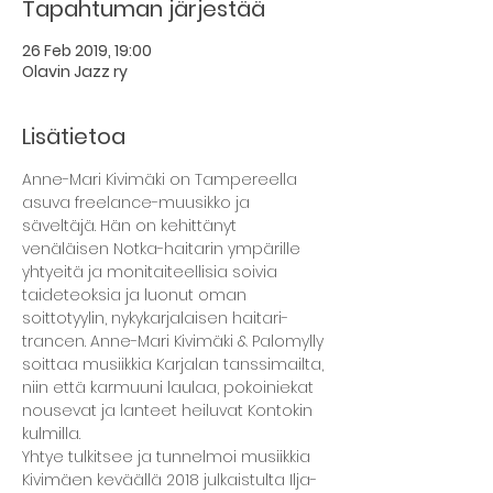
Tapahtuman järjestää
26 Feb 2019, 19:00
Olavin Jazz ry
Lisätietoa
Anne-Mari Kivimäki on Tampereella 
asuva freelance-muusikko ja 
säveltäjä. Hän on kehittänyt 
venäläisen Notka-haitarin ympärille 
yhtyeitä ja monitaiteellisia soivia 
taideteoksia ja luonut oman 
soittotyylin, nykykarjalaisen haitari-
trancen. Anne-Mari Kivimäki & Palomylly 
soittaa musiikkia Karjalan tanssimailta, 
niin että karmuuni laulaa, pokoiniekat 
nousevat ja lanteet heiluvat Kontokin 
Yhtye tulkitsee ja tunnelmoi musiikkia 
Kivimäen keväällä 2018 julkaistulta Ilja-