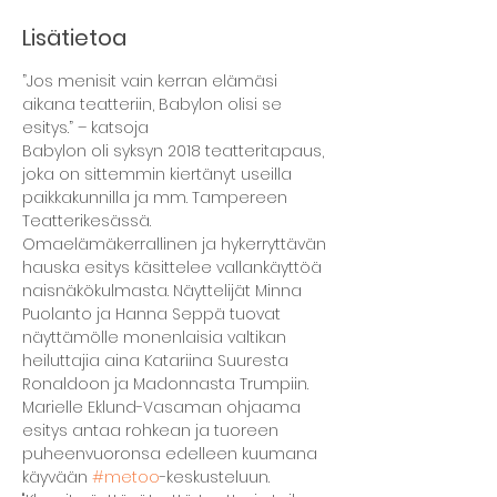
Lisätietoa
”Jos menisit vain kerran elämäsi 
aikana teatteriin, Babylon olisi se 
esitys.” – katsoja 
Babylon oli syksyn 2018 teatteritapaus, 
joka on sittemmin kiertänyt useilla 
paikkakunnilla ja mm. Tampereen 
Teatterikesässä. 
Omaelämäkerrallinen ja hykerryttävän 
hauska esitys käsittelee vallankäyttöä 
naisnäkökulmasta. Näyttelijät Minna 
Puolanto ja Hanna Seppä tuovat 
näyttämölle monenlaisia valtikan 
heiluttajia aina Katariina Suuresta 
Ronaldoon ja Madonnasta Trumpiin. 
Marielle Eklund-Vasaman ohjaama 
esitys antaa rohkean ja tuoreen 
puheenvuoronsa edelleen kuumana 
käyvään 
#metoo
-keskusteluun. 