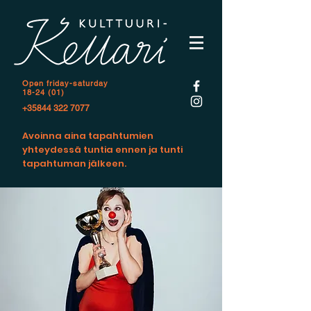
Open f
riday-saturday
18-24 (01)
+35844 322 7077
Avoinna aina tapahtumien
yhteydessä tuntia ennen ja tunti
tapahtuman jälkeen.