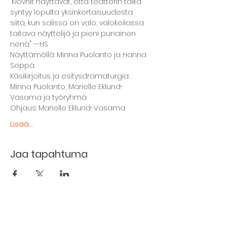
"Klovnit näyttävät, että teatterin taika 
syntyy lopulta yksinkertaisuudesta: 
siitä, kun salissa on valo, valokeilassa 
taitava näyttelijä ja pieni punainen 
nenä." --HS 
Näyttämöllä: Minna Puolanto ja Hanna 
Seppä 
Käsikirjoitus ja esitysdramaturgia: 
Minna Puolanto, Marielle Eklund-
Vasama ja työryhmä 
Ohjaus: Marielle Eklund-Vasama
Lisää...
Jaa tapahtuma
The basement restaurant
Culture taps