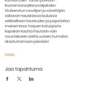
kunnioittaen "tähän päivään".
Ruotsin kansallisrunoilijaksikin 
tituleeratun runoilijan ja säveltäjän 
vakavan hauskoissa lauluissa 
seikkaillaan haureuden ja juopottelun 
maisemissa, horjuen katuojasta 
kapakan kautta hautaan vain 
noustakseen sieltä uuteen humalan 
rikastuttamaan päivään!
Lisää...
Jaa tapahtuma
The basement restaurant
Culture taps
Menu