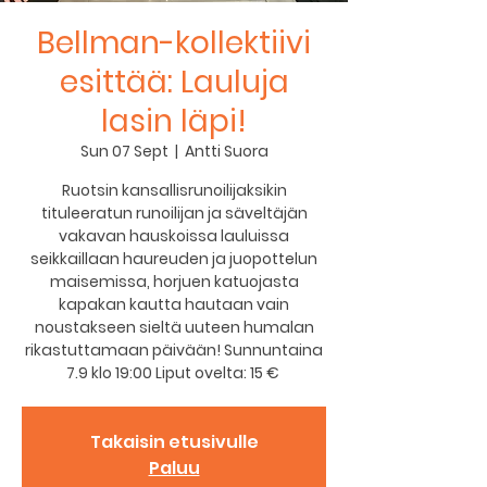
Bellman-kollektiivi
esittää: Lauluja
lasin läpi!
Sun 07 Sept
  |  
Antti Suora
Ruotsin kansallisrunoilijaksikin
tituleeratun runoilijan ja säveltäjän
vakavan hauskoissa lauluissa
seikkaillaan haureuden ja juopottelun
maisemissa, horjuen katuojasta
kapakan kautta hautaan vain
noustakseen sieltä uuteen humalan
rikastuttamaan päivään! Sunnuntaina
7.9 klo 19:00 Liput ovelta: 15 €
Takaisin etusivulle
Paluu