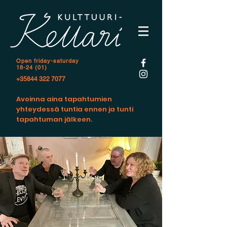
Open f
riday-saturday
18-24 (01)
+35844 322 7077
Avoinna aina tapahtumien
yhteydessä tuntia ennen ja tunti
tapahtuman jälkeen.