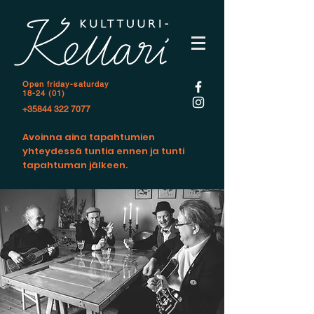
Open f
riday-saturday
18-24 (01)
+35844 322 7077
Avoinna aina tapahtumien
yhteydessä tuntia ennen ja tunti
tapahtuman jälkeen.