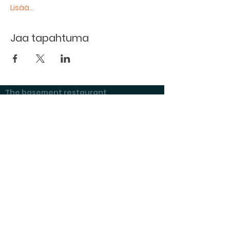
Lisää...
Jaa tapahtuma
The basement restaurant
Culture taps
Menu
Proceedings
Space reservation
Price list and operating principles
Furnishing of premises
Booking status
Exhibitions at Kulttuurikeller
Questions and answers