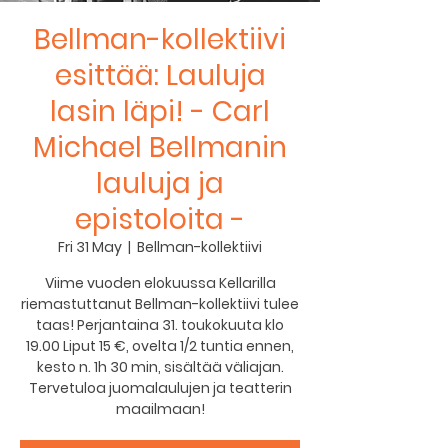
Bellman-kollektiivi
esittää: Lauluja
lasin läpi! - Carl
Michael Bellmanin
lauluja ja
epistoloita -
Fri 31 May
  |  
Bellman-kollektiivi
Viime vuoden elokuussa Kellarilla
riemastuttanut Bellman-kollektiivi tulee
taas! Perjantaina 31. toukokuuta klo
19.00 Liput 15 €, ovelta 1/2 tuntia ennen,
kesto n. 1h 30 min, sisältää väliajan.
Tervetuloa juomalaulujen ja teatterin
maailmaan!