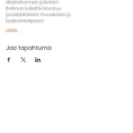
rikastuttamaan päivään!
Bellman-kollektiivi koostuu 
jyväskyläläisistä muusikoista ja 
teatterintekijöistä:
Lisää...
Jaa tapahtuma
The basement restaurant
Culture taps
Menu
Proceedings
Space reservation
Price list and operating principles