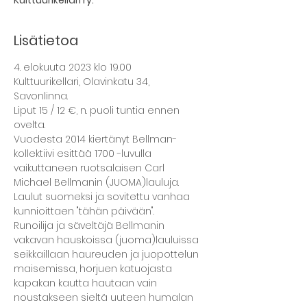
Kulttuurikellari ry.
Lisätietoa
4. elokuuta 2023 klo 19.00
Kulttuurikellari, Olavinkatu 34, 
Savonlinna.
Liput 15 / 12 €, n. puoli tuntia ennen 
ovelta.
Vuodesta 2014 kiertänyt Bellman-
kollektiivi esittää 1700 -luvulla 
vaikuttaneen ruotsalaisen Carl 
Michael Bellmanin (JUOMA)lauluja. 
Laulut suomeksi ja sovitettu vanhaa 
kunnioittaen "tähän päivään".
Runoilija ja säveltäjä Bellmanin 
vakavan hauskoissa (juoma)lauluissa 
seikkaillaan haureuden ja juopottelun 
maisemissa, horjuen katuojasta 
kapakan kautta hautaan vain 
noustakseen sieltä uuteen humalan 