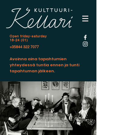
Open f
riday-saturday
18-24 (01)
+35844 322 7077
Avoinna aina tapahtumien
yhteydessä tuntia ennen ja tunti
tapahtuman jälkeen.