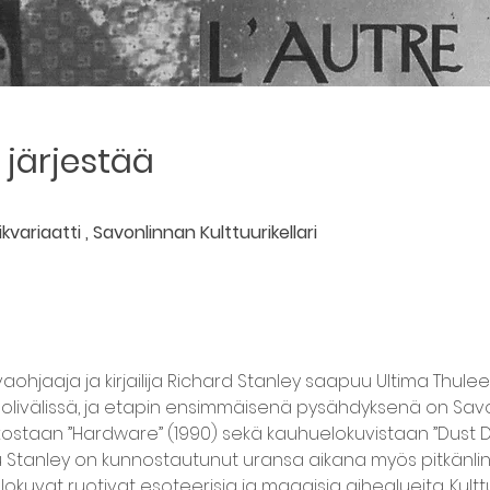
järjestää
ariaatti , Savonlinnan Kulttuurikellari
vaohjaaja ja kirjailija Richard Stanley saapuu Ultima Thule
livälissä, ja etapin ensimmäisenä pysähdyksenä on Savonli
ostaan ”Hardware” (1990) sekä kauhuelokuvistaan ”Dust Dev
u Stanley on kunnostautunut uransa aikana myös pitkänlin
kuvat ruotivat esoteerisia ja maagisia aihealueita. Kulttu