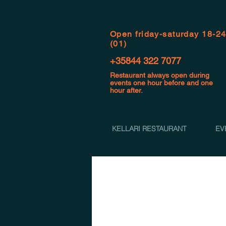
Open f
riday-saturday 18-2
(01)
+35844 322 7077
Restaurant always open during
events one hour before and one
hour after.
KELLARI RESTAURANT
EV