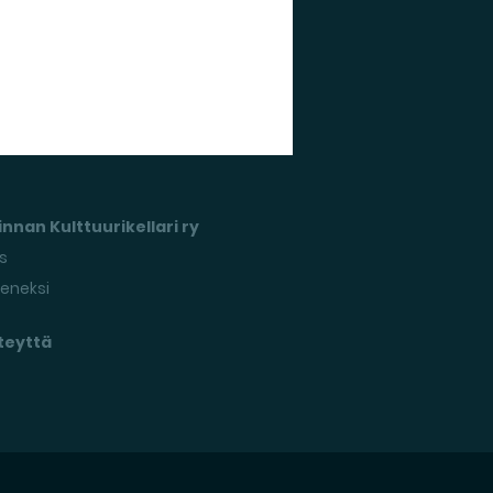
nnan Kulttuurikellari ry
s
seneksi
teyttä