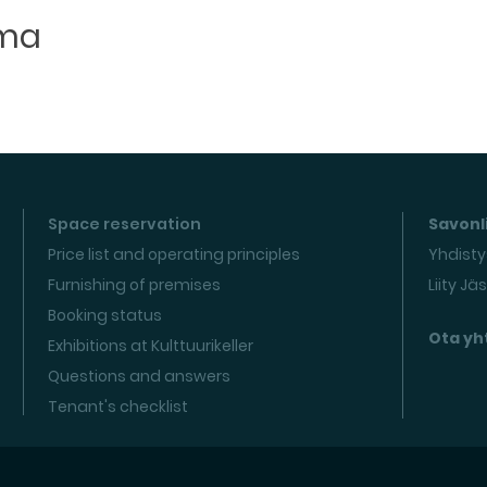
uma
Space reservation
Savonli
Price list and operating principles
Yhdisty
Furnishing of premises
Liity Jä
Booking status
Ota yh
Exhibitions at Kulttuurikeller
Questions and answers
Tenant's checklist