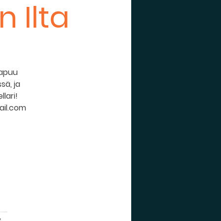
 Ilta
aapuu
sä, ja
lari!
ail.com