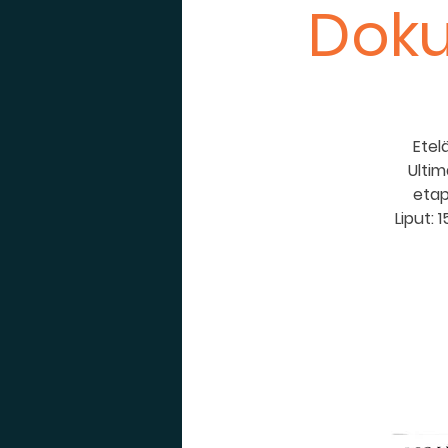
Doku
Etel
Ultim
etap
Liput: