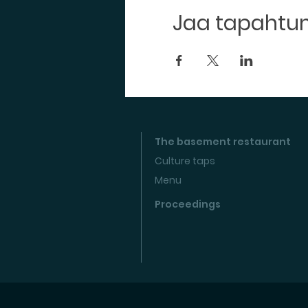
Jaa tapaht
The basement restaurant
Culture taps
Menu
Proceedings