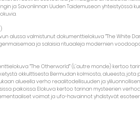
hingin ja Savonlinnan Uuden Taidemuseon yhteistyössä kura
okuvia.


vun alussa valmistunut dokumenttielokuva ”The White Dar
genmaisemaa ja salaisia rituaaleja modernien voodoopap
ttielokuva “The Otherworld” (L'autre monde) kertoo tari
etystä okkulttisesta Bermudan kolmiosta, alueesta, jota pa
kaan alueella verho reaalitodellisuuden ja yliluonnollisen
ssa paikoissa. Elokuva kertoo tarinan mysteerien verhoa
, elementaaliset voimat ja ufo-havainnot yhdistyvät esotee