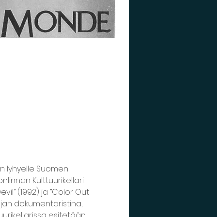
en lyhyelle Suomen 
nnan Kulttuurikellari. 
il” (1992) ja ”Color Out 
jan dokumentaristina, 
urikellarissa esitetään 