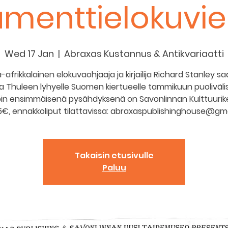
menttielokuvien
Wed 17 Jan
  |  
Abraxas Kustannus & Antikvariaatti
ä-afrikkalainen elokuvaohjaaja ja kirjailija Richard Stanley s
a Thuleen lyhyelle Suomen kiertueelle tammikuun puolivälis
in ensimmäisenä pysähdyksenä on Savonlinnan Kulttuurikel
 15€, ennakkoliput tilattavissa: abraxaspublishinghouse@gm
Takaisin etusivulle
Paluu