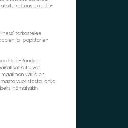
toitu kattaus okkulttis-
kness” tarkastelee 
pien ja -papittarien 
nan Etelä-Ranskan 
ikalliset kutsuvat 
 maailman välillä on 
masta vuoristosta, jonka 
riseksi hämähäkin 