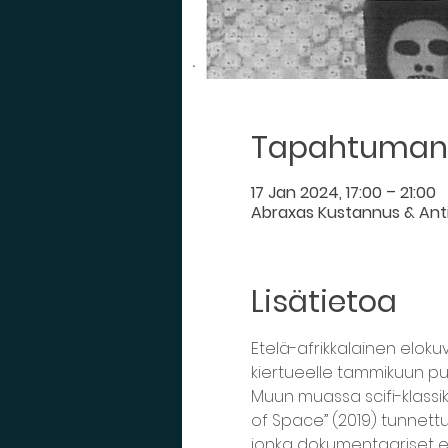
Tapahtuman 
17 Jan 2024, 17:00 – 21:00
Abraxas Kustannus & Antikv
Lisätietoa
Etelä-afrikkalainen eloku
kiertueelle tammikuun puo
Muun muassa scifi-klassik
of Space” (2019) tunnett
jonka dokumentaariset elo