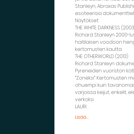
Stanleyn, Abraxas Publis
esoteerisia dokumenttiel
Näytökset:
THE WHITE DARKNESS (2003)
Richard Stanleyn 2000-lu
haitilaisen voodoon hen
kertomusten kautta.
THE OTHERWORLD (2013)

Richard Stanleyn dokumen
Pyreneiden vuoriston kätk
”Zoneksi”. Kertomusten mu
ohuempi kuin tavanomaisi
varjoissa keijut, enkelit
verkoksi.
LAURI…
Lisää...