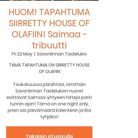
HUOM! TAPAHTUMA
SIIRRETTY HOUSE OF
OLAFIIN! Saimaa -
tribuutti
Fri 22 May
  |  
Savonlinnan Taidelukio
TÄMÄ TAPAHTUMA ON SIIRRETTY HOUSE
OF OLAFIIN
Toukokuussa pärähtää, nimittäin
Savonlinnan Taidelukion nuoret
esittävät Saimaa-yhtyeen hittejä parin
tunnin ajan! Tämä on one night only,
joten siis päivämäärä kalenteriin ja ilta
tyhjäksi!
Takaisin etusivulle