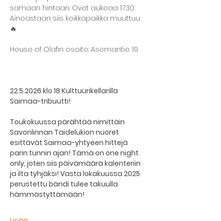
samaan hintaan. Ovet aukeaa 17.30. 
Ainoastaan siis keikkapaikka muuttuu 
🔥
House of Olafin osoite: Asemantie 19
22.5.2026 klo 18 Kulttuurikellarilla 
Saimaa-tribuutti!
Toukokuussa pärähtää nimittäin 
Savonlinnan Taidelukion nuoret 
esittävät Saimaa-yhtyeen hittejä 
parin tunnin ajan! Tämä on one night 
only, joten siis päivämäärä kalenteriin 
ja ilta tyhjäksi! Vasta lokakuussa 2025 
perustettu bändi tulee takuulla 
hämmästyttämään!
Lisää...