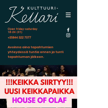
Open f
riday-saturday
18-24 (01)
+35844 322 7077
Avoinna aina tapahtumien
yhteydessä tuntia ennen ja tunti
tapahtuman jälkeen.