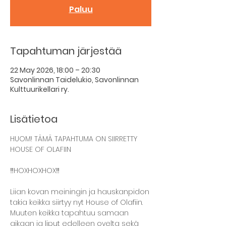
Paluu
Tapahtuman järjestää
22 May 2026, 18:00 – 20:30
Savonlinnan Taidelukio, Savonlinnan
Kulttuurikellari ry.
Lisätietoa
HUOM! TÄMÄ TAPAHTUMA ON SIIRRETTY 
HOUSE OF OLAFIIN 
‼️HOXHOXHOX‼️
Liian kovan meiningin ja hauskanpidon 
takia keikka siirtyy nyt House of Olafiin. 
Muuten keikka tapahtuu samaan 
aikaan ja liput edelleen ovelta sekä 