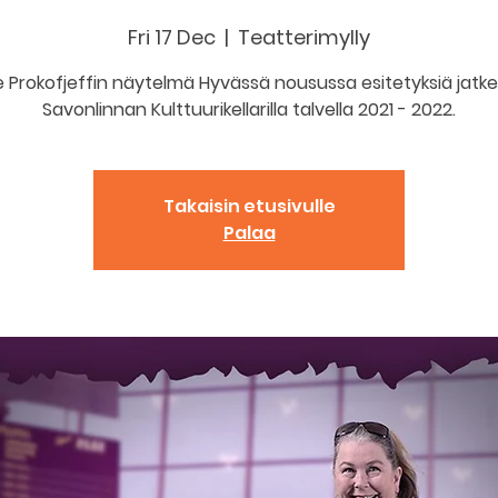
Fri 17 Dec
  |  
Teatterimylly
 Prokofjeffin näytelmä Hyvässä nousussa esitetyksiä jatk
Savonlinnan Kulttuurikellarilla talvella 2021 - 2022.
Takaisin etusivulle
Palaa