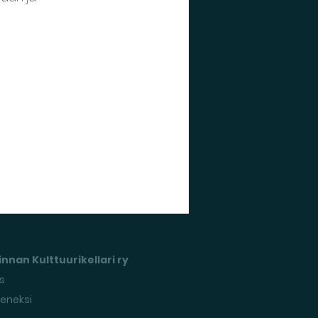
nnan Kulttuurikellari ry
s
seneksi