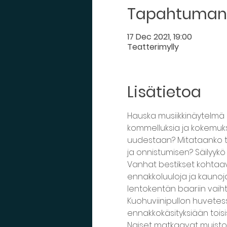
Tapahtuman 
17 Dec 2021, 19:00
Teatterimylly
Lisätietoa
Hauska musiikkinäytelmä
kommelluksia ja kokemuks
uudestaan? Mitataanko t
ja onnistumisen? Säilyyk
Vanhat bestikset kohtaav
ennakkoluuloja ja kaunoja
lentokentän baariin vai
Kuohuviinipullon huvetess
ennakkokäsityksiään tois
Naiset matkaavat muistois