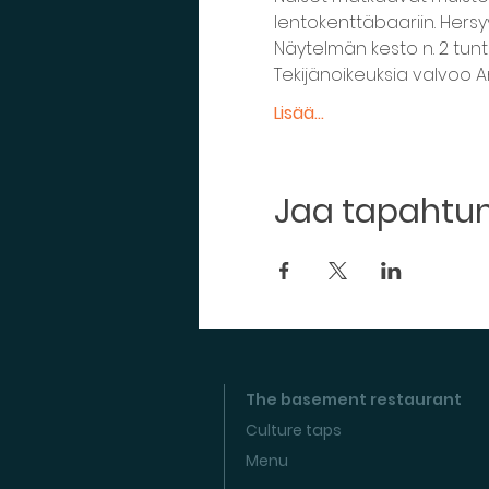
lentokenttäbaariin. Hersyvi
Näytelmän kesto n. 2 tuntia
Tekijänoikeuksia valvoo A
Lisää...
Jaa tapaht
The basement restaurant
Culture taps
Menu