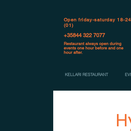
Open f
riday-saturday 18-2
(01)
+35844 322 7077
Restaurant always open during
events one hour before and one
hour after.
KELLARI RESTAURANT
EV
H