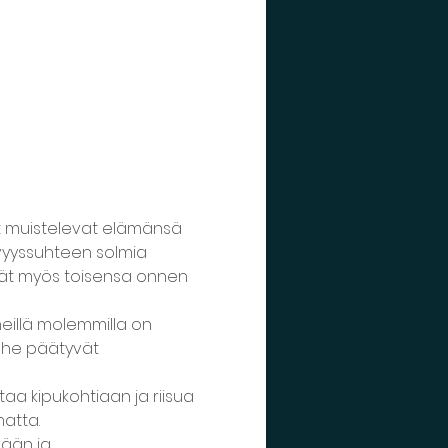
 muistelevat elämänsä 
vyyssuhteen solmia 
vät myös toisensa onnen 
eillä molemmilla on 
a he päätyvät 
aa kipukohtiaan ja riisua 
atta.
ään ja 