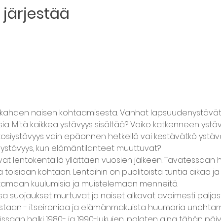
järjestää
 kahden naisen kohtaamisesta. Vanhat lapsuudenystävät
ia. Mitä kaikkea ystävyys sisältää? Voiko katkenneen ystä
osiystävyys vain epäonnen hetkellä vai kestävätkö ystä
ö ystävyys, kun elämäntilanteet muuttuvat?
at lentokentällä yllättäen vuosien jälkeen. Tavatessaan h
 toisiaan kohtaan. Lentoihin on puolitoista tuntia aikaa j
htamaan kuulumisia ja muistelemaan menneitä.
a suojaukset murtuvat ja naiset alkavat avoimesti paljast
istaan - itseironiaa ja elämänmakuista huumoria unohtam
saan halki 1980- ja 1990-lukujen, palaten aina tähän päiv