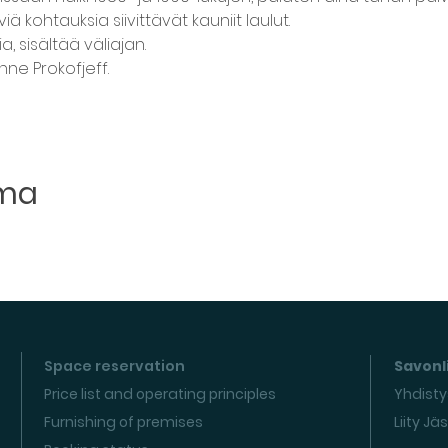
ä kohtauksia siivittävät kauniit laulut.
, sisältää väliajan.
nne Prokofjeff.
uma
Space reservation
Savonli
Price list and operating principles
Yhdisty
Furnishing of premises
Liity Jä