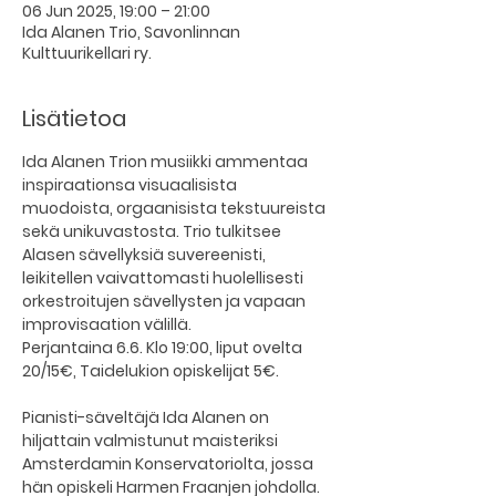
06 Jun 2025, 19:00 – 21:00
Ida Alanen Trio, Savonlinnan
Kulttuurikellari ry.
Lisätietoa
Ida Alanen Trion musiikki ammentaa 
inspiraationsa visuaalisista 
muodoista, orgaanisista tekstuureista 
sekä unikuvastosta. Trio tulkitsee 
Alasen sävellyksiä suvereenisti, 
leikitellen vaivattomasti huolellisesti 
orkestroitujen sävellysten ja vapaan 
improvisaation välillä.
Perjantaina 6.6. Klo 19:00, liput ovelta 
20/15€, Taidelukion opiskelijat 5€.
Pianisti-säveltäjä Ida Alanen on 
hiljattain valmistunut maisteriksi 
Amsterdamin Konservatoriolta, jossa 
hän opiskeli Harmen Fraanjen johdolla. 