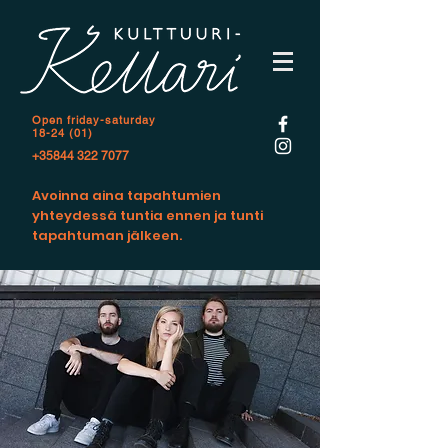
Open f
riday-saturday
18-24 (01)
+35844 322 7077
Avoinna aina tapahtumien
yhteydessä tuntia ennen ja tunti
tapahtuman jälkeen.