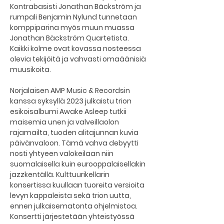
Kontrabasisti Jonathan Bäckström ja 
rumpali Benjamin Nylund tunnetaan 
komppiparina myös muun muassa 
Jonathan Bäckström Quartetista. 
Kaikki kolme ovat kovassa nosteessa 
olevia tekijöitä ja vahvasti omaäänisiä 
muusikoita.
Norjalaisen AMP Music & Recordsin 
kanssa syksyllä 2023 julkaistu trion 
esikoisalbumi Awake Asleep tutkii 
maisemia unen ja valveillaolon 
rajamailta, tuoden alitajunnan kuvia 
päivänvaloon. Tämä vahva debyytti 
nosti yhtyeen valokeilaan niin 
suomalaisella kuin eurooppalaisellakin 
jazzkentällä. Kulttuurikellarin 
konsertissa kuullaan tuoreita versioita 
levyn kappaleista sekä trion uutta, 
ennen julkaisematonta ohjelmistoa. 
Konsertti järjestetään yhteistyössä 