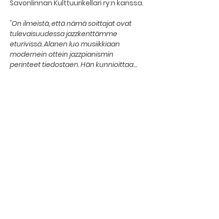
Savonlinnan Kulttuurikellari ry:n kanssa.
"On ilmeistä, että nämä soittajat ovat 
tulevaisuudessa jazzkenttämme 
eturivissä. Alanen luo musiikkiaan 
modernein ottein jazzpianismin 
perinteet tiedostaen. Hän kunnioittaa…
Lisää...
Jaa tapahtuma
The basement restaurant
Culture taps
Menu
Proceedings