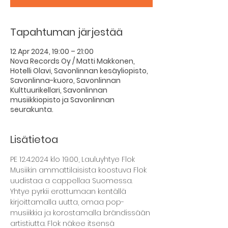
Tapahtuman järjestää
12 Apr 2024, 19:00 – 21:00
Nova Records Oy / Matti Makkonen,
Hotelli Olavi, Savonlinnan kesäyliopisto,
Savonlinna-kuoro, Savonlinnan
Kulttuurikellari, Savonlinnan
musiikkiopisto ja Savonlinnan
seurakunta.
Lisätietoa
PE 12.4.2024 klo 19.00, Lauluyhtye Flok
Musiikin ammattilaisista koostuva Flok 
uudistaa a cappellaa Suomessa. 
Yhtye pyrkii erottumaan kentällä 
kirjoittamalla uutta, omaa pop-
musiikkia ja korostamalla brändissään 
artistiutta. Flok näkee itsensä 