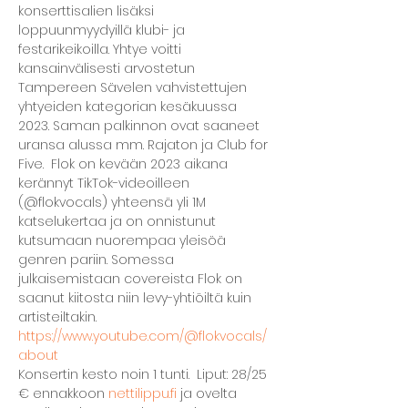
konserttisalien lisäksi 
loppuunmyydyillä klubi- ja 
festarikeikoilla. Yhtye voitti 
kansainvälisesti arvostetun 
Tampereen Sävelen vahvistettujen 
yhtyeiden kategorian kesäkuussa 
2023. Saman palkinnon ovat saaneet 
uransa alussa mm. Rajaton ja Club for 
Five.  Flok on kevään 2023 aikana 
kerännyt TikTok-videoilleen 
(@flokvocals) yhteensä yli 1M 
katselukertaa ja on onnistunut 
kutsumaan nuorempaa yleisöä 
genren pariin. Somessa 
julkaisemistaan covereista Flok on 
saanut kiitosta niin levy-yhtiöiltä kuin 
artisteiltakin. 
https://www.youtube.com/@flokvocals/
about
Konsertin kesto noin 1 tunti.  Liput: 28/25 
€ ennakkoon 
nettilippu.fi
 ja ovelta 