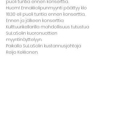
puoli tuntia ennen konserttia. 
Huom! Ennakkolipunmyynti päättyy klo 
18.30 eli puoli tuntia ennen konserttia.  
Ennen ja jälkeen konserttia 
Kulttuurikellarilla mahdollisuus tutustua 
SuLaSolin kuoronuottien 
myyntinäyttelyyn. 
Paikalla SuLaSolin kustannusjohtaja 
Reijo Kekkonen.  
Lisää...
Jaa tapahtuma
The basement restaurant
Culture taps
Menu