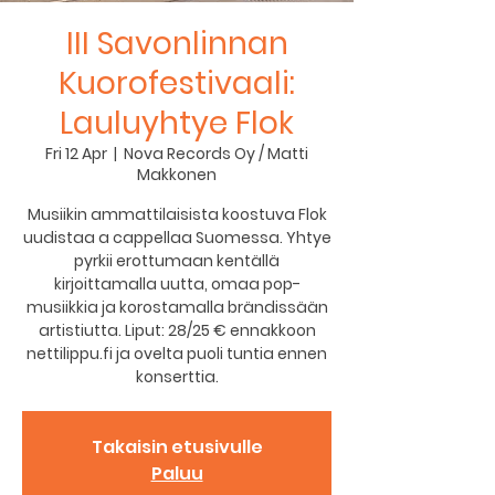
III Savonlinnan
Kuorofestivaali:
Lauluyhtye Flok
Fri 12 Apr
  |  
Nova Records Oy / Matti
Makkonen
Musiikin ammattilaisista koostuva Flok
uudistaa a cappellaa Suomessa. Yhtye
pyrkii erottumaan kentällä
kirjoittamalla uutta, omaa pop-
musiikkia ja korostamalla brändissään
artistiutta. Liput: 28/25 € ennakkoon
nettilippu.fi ja ovelta puoli tuntia ennen
konserttia.
Takaisin etusivulle
Paluu