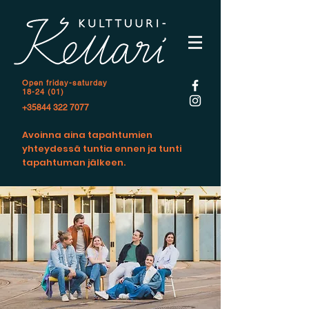
Open f
riday-saturday
18-24 (01)
+35844 322 7077
Avoinna aina tapahtumien
yhteydessä tuntia ennen ja tunti
tapahtuman jälkeen.