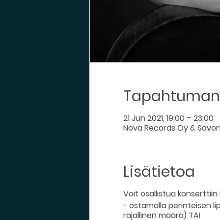
Tapahtuman 
21 Jun 2021, 19:00 – 23:00
Nova Records Oy & Savonl
Lisätietoa
Voit osallistua konserttiin 
- ostamalla perinteisen l
rajallinen määrä) TAI