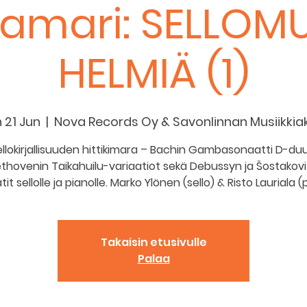
kamari: SELLOMU
HELMIÄ (1)
 21 Jun
  |  
Nova Records Oy & Savonlinnan Musiikkia
ellokirjallisuuden hittikimara – Bachin Gambasonaatti D-duur
thovenin Taikahuilu-variaatiot sekä Debussyn ja Šostakovi
Takaisin etusivulle
Palaa