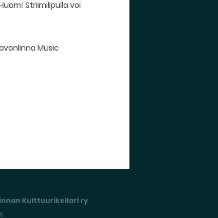
uom! Striimilipulla voi
 Savonlinna Music
nnan Kulttuurikellari ry
s