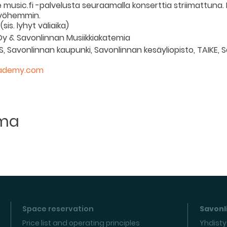
e music.fi -palvelusta seuraamalla konserttia striimattuna. H
myöhemmin.
sis. lyhyt väliaika)
Oy & Savonlinnan Musiikkiakatemia
ES, Savonlinnan kaupunki, Savonlinnan kesäyliopisto, TAIKE,
cademy.com
m
uma
Space reservation
Savonli
Price list and operating principles
Yhdisty