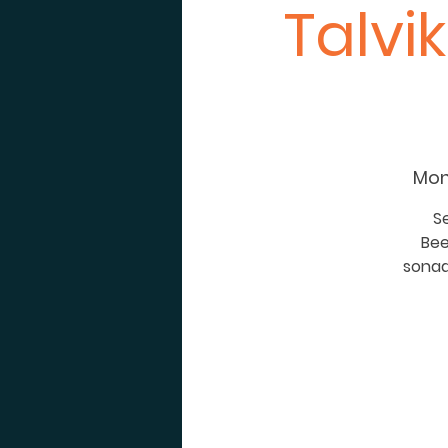
Talvi
Mon
S
Bee