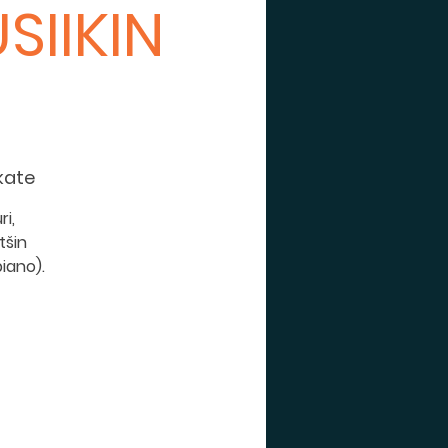
SIIKIN
kate
i,
tšin