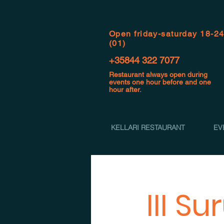
Open f
riday-saturday 18-2
(01)
+35844 322 7077
Restaurant always open during
events one hour before and one
hour after.
KELLARI RESTAURANT
EV
III S