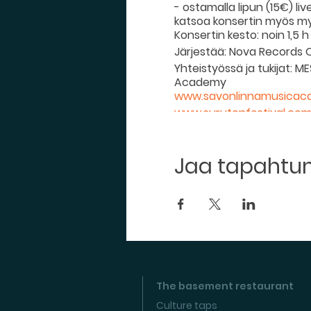
- ostamalla lipun (15€) liv
katsoa konsertin myös 
Konsertin kesto: noin 1,5 h (
Järjestää: Nova Records 
Yhteistyössä ja tukijat: M
Academy
www.savonlinnamusica
www.surutonfestival.co
Jaa tapaht
The basement restaurant
Culture taps