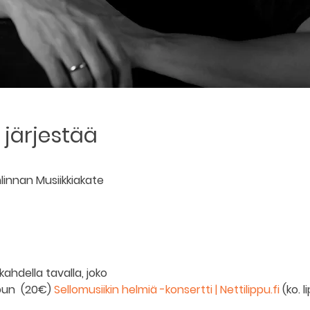
järjestää
innan Musiikkiakate
kahdella tavalla, joko
ipun (20€)
Sellomusiikin helmiä -konsertti | Nettilippu.fi
(ko. 