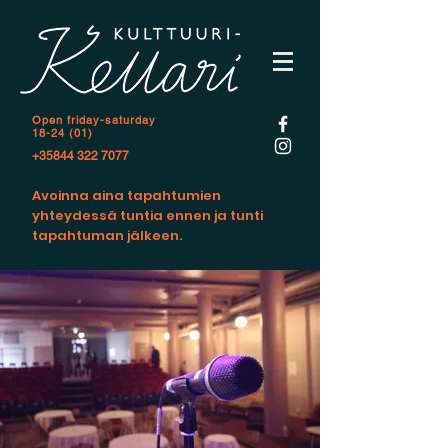
Open f
riday-saturday
18-24 (01)
+35844 322 7077
Avoinna aina tapahtumien
yhteydessä tuntia ennen ja tunti
tapahtuman jälkeen.