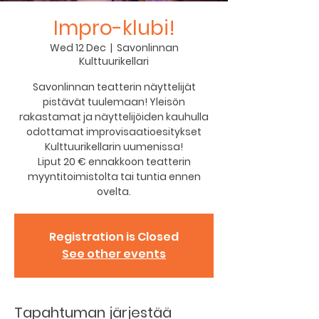
Impro-klubi!
Wed 12 Dec
  |  
Savonlinnan
Kulttuurikellari
Savonlinnan teatterin näyttelijät
pistävät tuulemaan! Yleisön
rakastamat ja näyttelijöiden kauhulla
odottamat improvisaatioesitykset
Kulttuurikellarin uumenissa!
Liput 20 € ennakkoon teatterin
myyntitoimistolta tai tuntia ennen
ovelta.
Registration is Closed
See other events
Tapahtuman järjestää