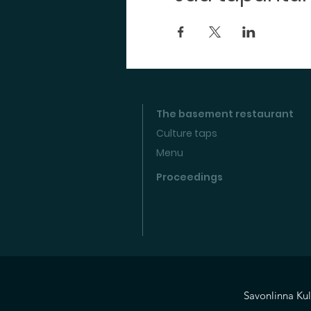
The basement restaurant
Culture taps
Menu
Proceedings
Savonlinna Kul