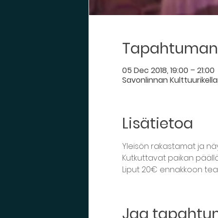
Tapahtuman 
05 Dec 2018, 19:00 – 21:00
Savonlinnan Kulttuurikella
Lisätietoa
Yleisön rakastamat ja näyt
Jaa tapaht