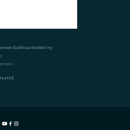
nnan Kulttuurikellari ry
s
seneksi
teyttä