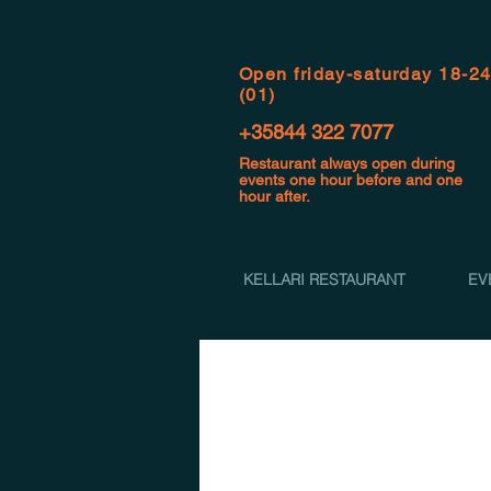
Open f
riday-saturday 18-2
(01)
+35844 322 7077
Restaurant always open during
events one hour before and one
hour after.
KELLARI RESTAURANT
EV