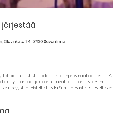
järjestää
ri, Olavinkatu 34, 57130 Savonlinna
telijöiden kauhulla  odottamat improvisaatioesitykset Kulttu
uma