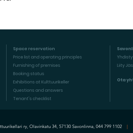
Space reservation
Savonli
Price list and operating principles
Yhdisty
Furnishing of premises
Liity Jä
Booking status
Ota yh
Exhibitions at Kulttuurikeller
Questions and answers
Tenant's checklist
ttuurikellari ry, Olavinkatu 34, 57130 Savonlinna, 044 799 1102
|