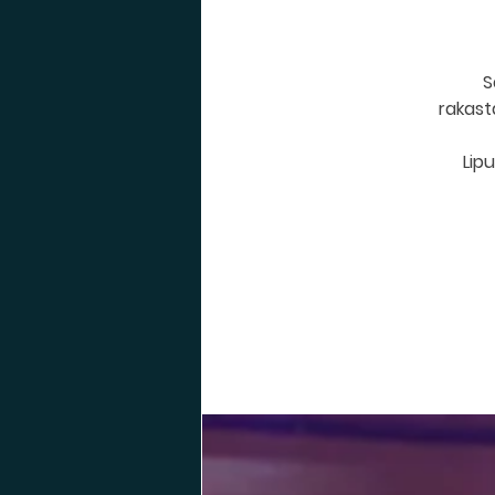
S
rakast
Lip