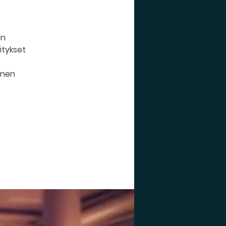
ön
itykset
nnen