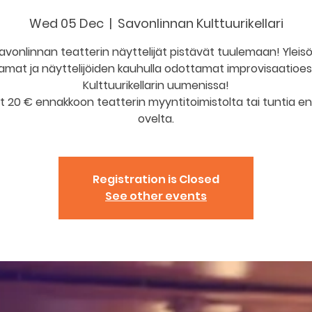
Wed 05 Dec
  |  
Savonlinnan Kulttuurikellari
avonlinnan teatterin näyttelijät pistävät tuulemaan! Yleis
amat ja näyttelijöiden kauhulla odottamat improvisaatioes
Kulttuurikellarin uumenissa!
ut 20 € ennakkoon teatterin myyntitoimistolta tai tuntia e
ovelta.
Registration is Closed
See other events