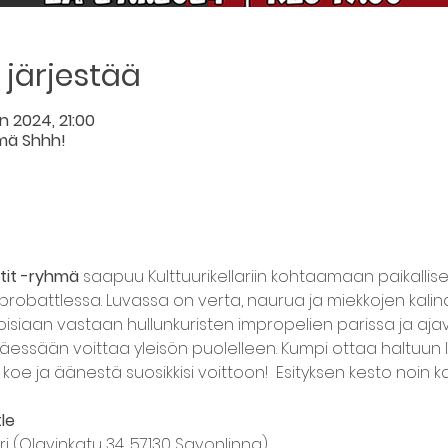
järjestää
n 2024, 21:00
hmä Shhh!
tit -ryhmä
 saapuu Kulttuurikellariin kohtaamaan paikallise
mprobattlessa. Luvassa on verta, naurua ja miekkojen kalina
oisiaan vastaan hullunkuristen impropelien parissa ja ajav
yrittäessään voittaa yleisön puolelleen. Kumpi ottaa haltuu
koe ja äänestä suosikkisi voittoon!  Esityksen kesto noin kak
le
ri (Olavinkatu 34, 57130 Savonlinna)