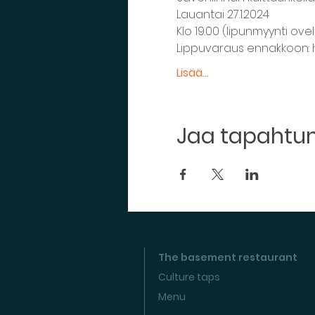
Lauantai 27.1.2024
Klo 19.00 (lipunmyynti ovel
Lippuvaraus ennakkoon: ht
Lisää...
Jaa tapaht
The basement restaurant
Culture taps
Menu