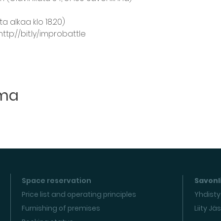
ta alkaa klo 18.20)
tp://bit.ly/improbattle
uma
Space reservation
Savonli
Price list and operating principles
Yhdisty
Furnishing of premises
Liity Jä