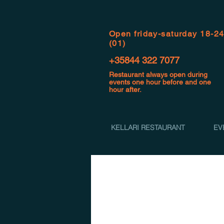
Open f
riday-saturday 18-2
(01)
+35844 322 7077
Restaurant always open during
events one hour before and one
hour after.
KELLARI RESTAURANT
EV