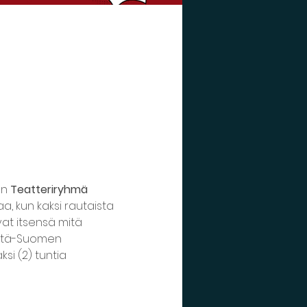
n 
Teatteriryhmä 
a, kun kaksi rautaista 
at itsensä mitä 
n Itä-Suomen 
si (2) tuntia 