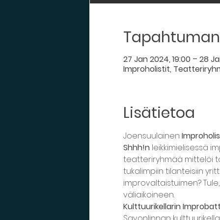
Tapahtuman 
27 Jan 2024, 19:00 – 28 Ja
Improholistit, Teatteriry
Lisätietoa
Joensuulainen 
Improholis
Shhh!n
 leikkimielisessä i
teatteriryhmää mittelöi t
tukalimpiin tilanteisiin 
improvaltaistuimen? Tule, 
väliaikoineen.
Kulttuurikellarin Improbatt
Savonlinnan kulttuurikella