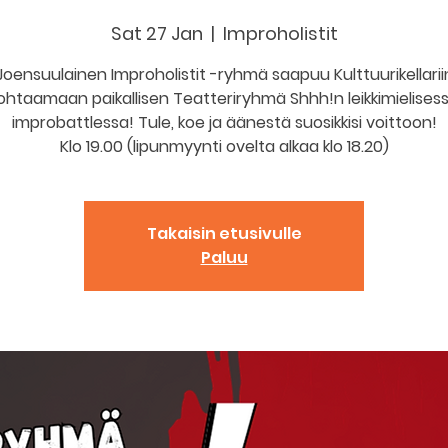
Sat 27 Jan
  |  
Improholistit
Joensuulainen Improholistit -ryhmä saapuu Kulttuurikellarii
ohtaamaan paikallisen Teatteriryhmä Shhh!n leikkimielises
improbattlessa! Tule, koe ja äänestä suosikkisi voittoon!
Klo 19.00 (lipunmyynti ovelta alkaa klo 18.20)
Takaisin etusivulle
Paluu