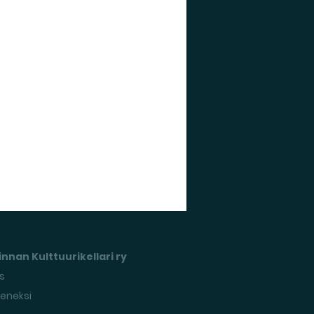
nnan Kulttuurikellari ry
s
seneksi