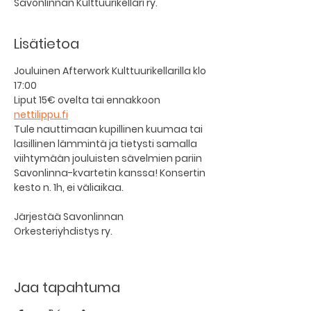
Savonlinnan Kulttuurikellari ry.
Lisätietoa
Jouluinen Afterwork Kulttuurikellarilla klo 
17:00
Liput 15€ ovelta tai ennakkoon 
nettilippu.fi
Tule nauttimaan kupillinen kuumaa tai 
lasillinen lämmintä ja tietysti samalla 
viihtymään jouluisten sävelmien pariin 
Savonlinna-kvartetin kanssa! Konsertin 
kesto n. 1h, ei väliaikaa.
Järjestää Savonlinnan 
Orkesteriyhdistys ry.
Jaa tapahtuma