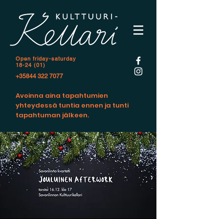
Open f
riday-saturday
18-24 (01)
+35844 322 7077
Avoinna aina tapahtumien
yhteydessä tuntia ennen ja tunti
tapahtuman jälkeen.