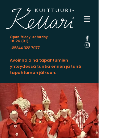
Open f
riday-saturday
18-24 (01)
+35844 322 7077
Avoinna aina tapahtumien
yhteydessä tuntia ennen ja tunti
tapahtuman jälkeen.