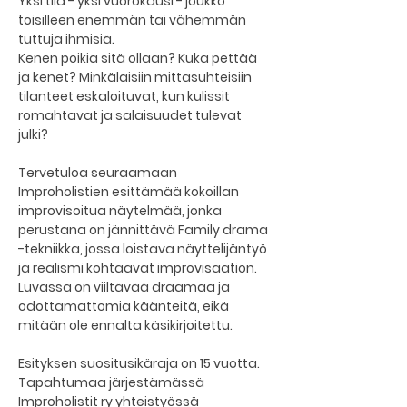
Yksi tila - yksi vuorokausi - joukko 
toisilleen enemmän tai vähemmän 
tuttuja ihmisiä.
Kenen poikia sitä ollaan? Kuka pettää 
ja kenet? Minkälaisiin mittasuhteisiin 
tilanteet eskaloituvat, kun kulissit 
romahtavat ja salaisuudet tulevat 
julki?
Tervetuloa seuraamaan 
Improholistien esittämää kokoillan 
improvisoitua näytelmää, jonka 
perustana on jännittävä Family drama 
-tekniikka, jossa loistava näyttelijäntyö 
ja realismi kohtaavat improvisaation. 
Luvassa on viiltävää draamaa ja 
odottamattomia käänteitä, eikä 
mitään ole ennalta käsikirjoitettu.
Esityksen suositusikäraja on 15 vuotta. 
Tapahtumaa järjestämässä 
Improholistit ry yhteistyössä 