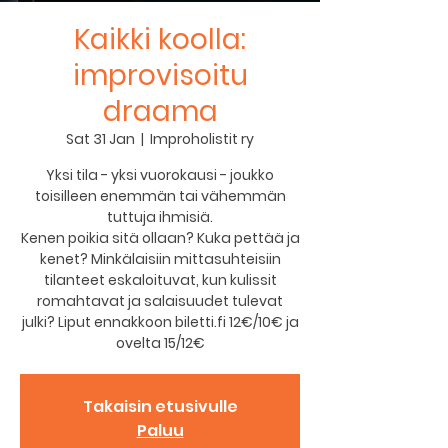
Kaikki koolla:
improvisoitu
draama
Sat 31 Jan
  |  
Improholistit ry
Yksi tila - yksi vuorokausi - joukko
toisilleen enemmän tai vähemmän
tuttuja ihmisiä.
Kenen poikia sitä ollaan? Kuka pettää ja
kenet? Minkälaisiin mittasuhteisiin
tilanteet eskaloituvat, kun kulissit
romahtavat ja salaisuudet tulevat
julki? Liput ennakkoon biletti.fi 12€/10€ ja
Takaisin etusivulle
Paluu