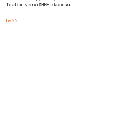
Teatteriryhmä SHHH:n kanssa.
Lisää...
Jaa tapahtuma
The basement restaurant
Culture taps
Menu
Proceedings
Space reservation
Price list and operating principles
Furnishing of premises
Booking status