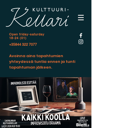
Open f
riday-saturday
18-24 (01)
+35844 322 7077
Avoinna aina tapahtumien
yhteydessä tuntia ennen ja tunti
tapahtuman jälkeen.