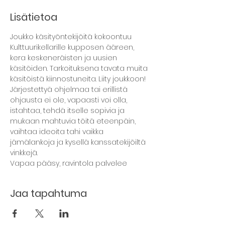
Lisätietoa
Joukko käsityöntekijöitä kokoontuu 
Kulttuurikellarille kupposen ääreen, 
kera keskeneräisten ja uusien 
käsitöiden. Tarkoituksena tavata muita 
käsitöistä kiinnostuneita. Liity joukkoon! 
Järjestettyä ohjelmaa tai erillistä 
ohjausta ei ole, vapaasti voi olla, 
istahtaa, tehdä itselle sopivia ja 
mukaan mahtuvia töitä eteenpäin, 
vaihtaa ideoita tahi vaikka 
jämälankoja ja kysellä kanssatekijöiltä 
vinkkejä.
Vapaa pääsy, ravintola palvelee
Jaa tapahtuma