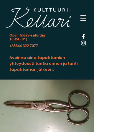
Open f
riday-saturday
18-24 (01)
+35844 322 7077
Avoinna aina tapahtumien
yhteydessä tuntia ennen ja tunti
tapahtuman jälkeen.