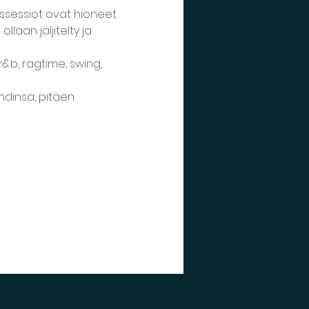
ssessiot ovat hioneet 
laan jäljitelty ja 
&b, ragtime, swing, 
dinsa, pitäen 