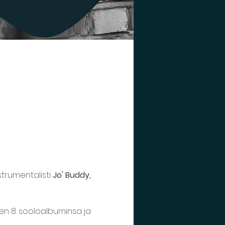
trumentalisti 
Jo' Buddy, 
n 8. sooloalbuminsa ja 