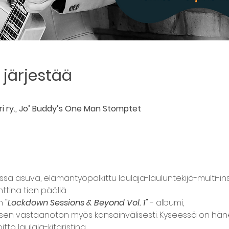
järjestää
ari ry., Jo’ Buddy’s One Man Stomptet
ssa asuva, elämäntyöpalkittu laulaja-lauluntekijä-multi-ins
nttina tien päällä.
n
"Lockdown Sessions & Beyond Vol. 1"
 - albumi,
en vastaanoton myös kansainvälisesti. Kyseessä on häne
itto laulaja-kitaristina.