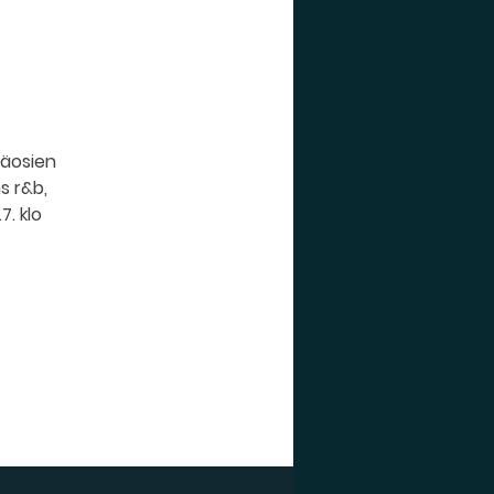
läosien
s r&b,
7. klo