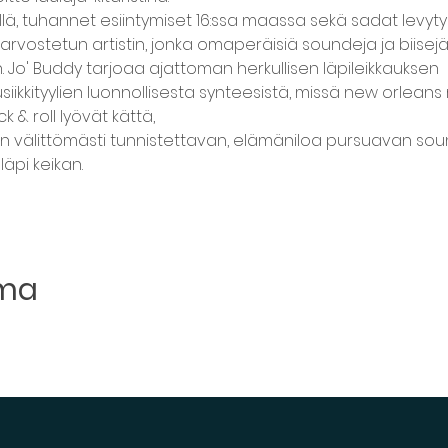
ä, tuhannet esiintymiset 16:ssa maassa sekä sadat levyty
rvostetun artistin, jonka omaperäisiä soundeja ja biisejä ol
 Jo' Buddy tarjoaa ajattoman herkullisen läpileikkauksen
ikkityylien luonnollisesta synteesistä, missä new orleans r
k & roll lyövät kättä,
välittömästi tunnistettavan, elämäniloa pursuavan soun
äpi keikan.
uma