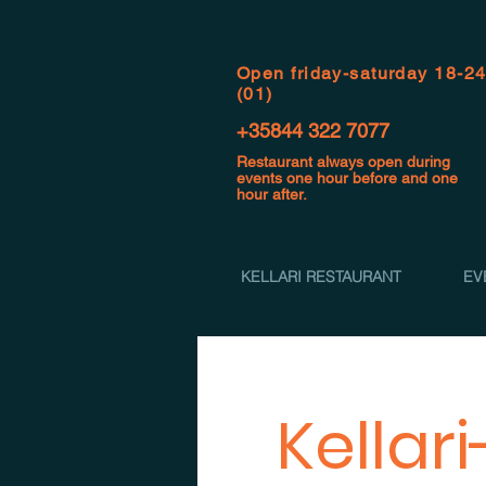
Open f
riday-saturday 18-2
(01)
+35844 322 7077
Restaurant always open during
events one hour before and one
hour after.
KELLARI RESTAURANT
EV
Kellar