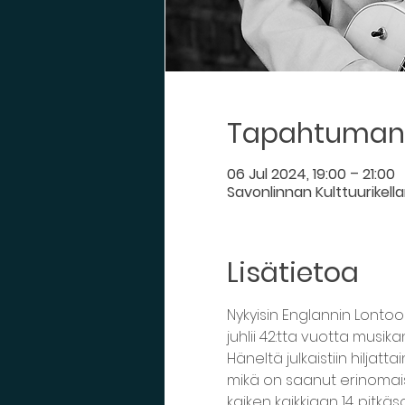
Tapahtuman 
06 Jul 2024, 19:00 – 21:00
Savonlinnan Kulttuurikell
Lisätietoa
Nykyisin Englannin Lontoo
juhlii 42:tta vuotta musika
Häneltä julkaistiin hiljattai
mikä on saanut erinomais
kaiken kaikkiaan 14. pitkäso