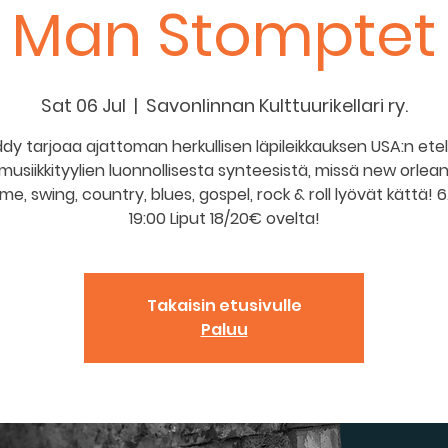
Man Stomptet
Sat 06 Jul
  |  
Savonlinnan Kulttuurikellari ry.
ddy tarjoaa ajattoman herkullisen läpileikkauksen USA:n ete
musiikkityylien luonnollisesta synteesistä, missä new orlean
me, swing, country, blues, gospel, rock & roll lyövät kättä! 6.
19:00 Liput 18/20€ ovelta!
Takaisin etusivulle
Paluu