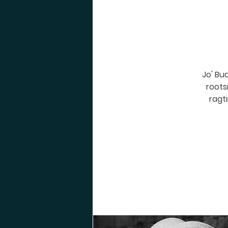
Jo' Bu
roots
ragti