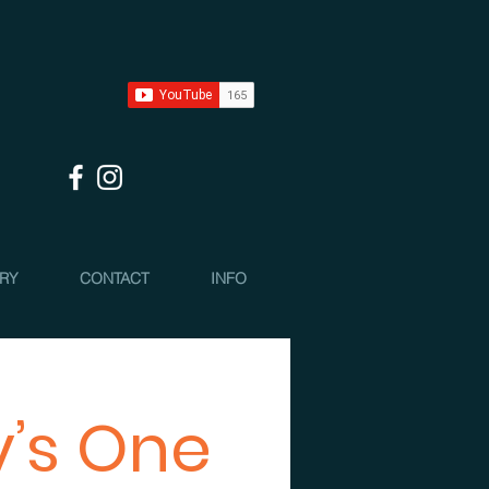
 RY
CONTACT
INFO
y’s One