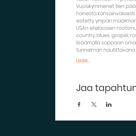
Vuosikymmenet tien pääll
hänestä kansainvälisesti a
esitetty ympäri maailman.
USA:n eteläosien rootsmusi
country, blues, gospel, roc
lisäämällä soppaan oman 
tunnelman nautittavana l
Lisää...
Jaa tapaht