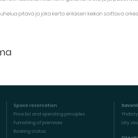
uhelua pitävä ja joka kerta erilaisen keikan soittava orkes
uma
Space reservation
Savonli
Price list and operating principles
Yhdisty
Furnishing of premises
Liity Jä
Booking status
Ota yh