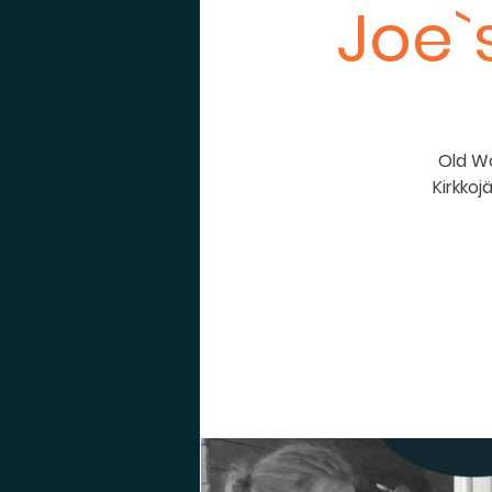
Joe`
Old Wo
Kirkkoj