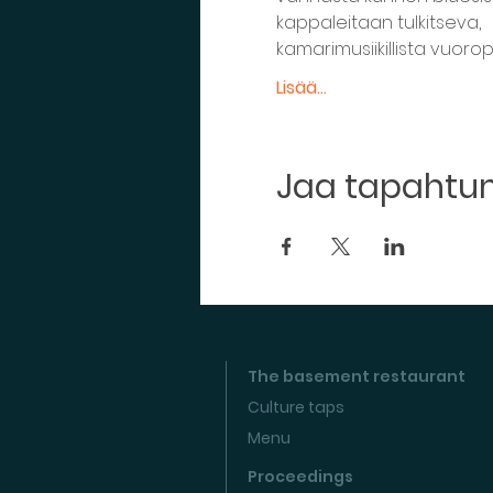
kappaleitaan tulkitseva,
kamarimusiikillista vuorop
Lisää...
Jaa tapaht
The basement restaurant
Culture taps
Menu
Proceedings