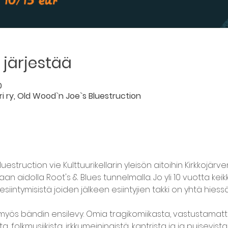
järjestää
0
ri ry, Old Wood`n Joe`s Bluestruction
struction vie Kulttuurikellarin yleisön aitoihin Kirkkojärv
aan aidolla Root's & Blues tunnelmalla. Jo yli 10 vuotta kei
esiintymisistä joiden jälkeen esiintyjien takki on yhtä hiess
myös bändin ensilevy. Omia tragikomiikasta, vastustama
 folkmusiikista, irkkumeiningistä, kantrista ja ja puisevist