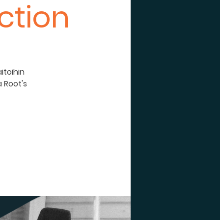
ction
itoihin
a Root's