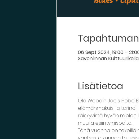
Tapahtuman 
06 Sept 2024, 19:00 – 21:0
Savonlinnan Kulttuurikella
Lisätietoa
Old Wood'n Joe's Hobo Blue
elämänmakuisilla tarinoill
räiskyvistä hyvän mielen l
muulla esiintymispaita.
Tänä vuonna on tekeillä 
vanhasta kunnon bluesista,