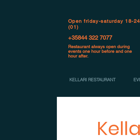
Open f
riday-saturday 18-2
(01)
+35844 322 7077
Restaurant always open during
events one hour before and one
hour after.
KELLARI RESTAURANT
EV
Kell