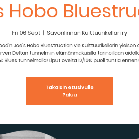
s Hobo Bluestru
Fri 06 Sept
  |  
Savonlinnan Kulttuurikellari ry
od'n Joe's Hobo Bluestruction vie Kulttuurikellarin yleisön a
ärven Deltan tunnelmiin elämänmakuisilla tarinoillaan aidoll
& Blues tunnelmalla! Liput ovelta 12/15€ puoli tuntia ennen!
Takaisin etusivulle
Paluu