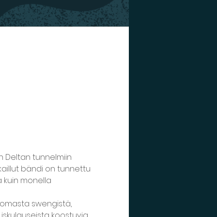
en Deltan tunnelmiin
kkaillut bändi on tunnettu
ä kuin monella 
ttomasta swengistä,
a iskulauseista koostuvia 