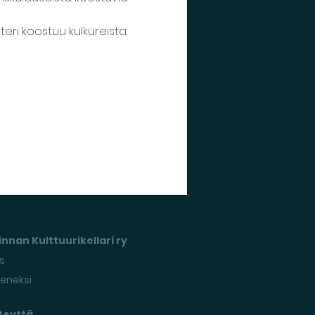
teri koostuu kulkureista:
nnan Kulttuurikellari ry
s
seneksi
teyttä