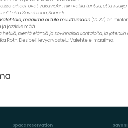
aikka aiheet ovat vakaviakin, niin välillä tuntuu, että kuuli
sa.“ Lotta Savolainen, Soundi
Valehtele, maailma ei tule muuttumaan
 (2022) on mielen
ja jazziskelmää.
hetkiä, pieniä elämiä ja sovinnaisia kohtaloita, ja jotenkin 
ika Roth, Desibeli, levyarvostelu: Valehtele, maailma…
uma
Space reservation
Savonli