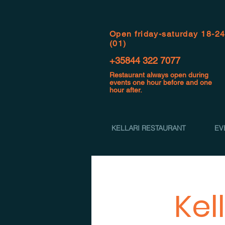
Open f
riday-saturday 18-2
(01)
+35844 322 7077
Restaurant always open during
events one hour before and one
hour after.
KELLARI RESTAURANT
EV
Kel