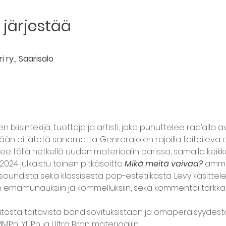
järjestää
 ry., Saarisalo
en biisintekijä, tuottaja ja artisti, joka puhuttelee raa’alla
n ei jätetä sanomatta. Genrerajojen rajoilla taiteileva arti
lee tällä hetkellä uuden materiaalin parissa, samalla keik
024 julkaistu toinen pitkäsoitto 
Mikä meitä vaivaa?
 amme
oundista sekä klassisesta pop-estetiikasta. Levy käsittelee
mämunauksiin ja kommelluksiin, sekä kommentoi tarkka
tosta taitavista bändisovituksistaan ja omaperäisyydestä
P:n, YUP:n ja Ultra Bran materiaaliin.