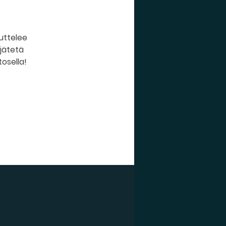
huttelee
 jätetä
tosella!