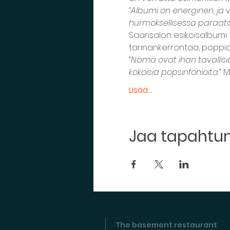
“Albumi on energinen, ja v
hurmoksellisessa paraatis
Saarisalon esikoisalbumi 
tarinankerrontaa, poppia 
“Nämä ovat ihan tavallisia 
kokoisia popsinfonioita.”
 M
Lisää...
Jaa tapaht
The basement restaurant