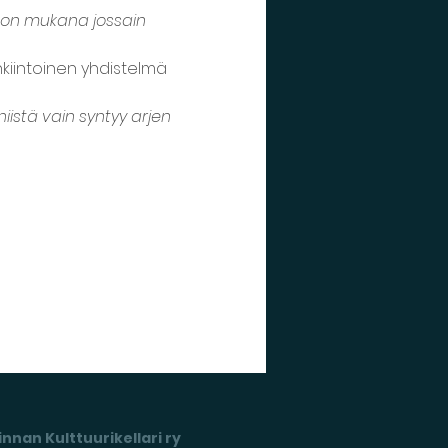
ja on mukana jossain 
kiintoinen yhdistelmä 
niistä vain syntyy arjen 
nnan Kulttuurikellari ry