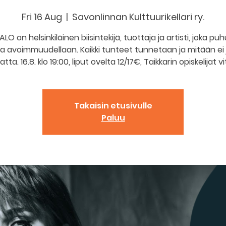
Fri 16 Aug
  |  
Savonlinnan Kulttuurikellari ry.
LO on helsinkiläinen biisintekijä, tuottaja ja artisti, joka pu
la avoimmuudellaan. Kaikki tunteet tunnetaan ja mitään ei
ta. 16.8. klo 19:00, liput ovelta 12/17€, Taikkarin opiskelijat vi
Takaisin etusivulle
Paluu