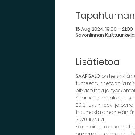
Tapahtuman 
16 Aug 2024, 19:00 – 21:00
Savonlinnan Kulttuurikellari
Lisätietoa
SAARISALO
 on helsinkiläin
tunteet tunnetaan ja mitää
pitkäsoittoa ja työskente
Saarisalon maaliskuussa 2
2010-luvun rock- ja bändis
traumasta oman elämän e
2020-luvulla.
Kokonaisuus on saanut kii
on verrattu esimerkiksi PMM