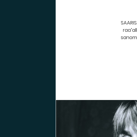
SAARISA
raa’al
sanomat