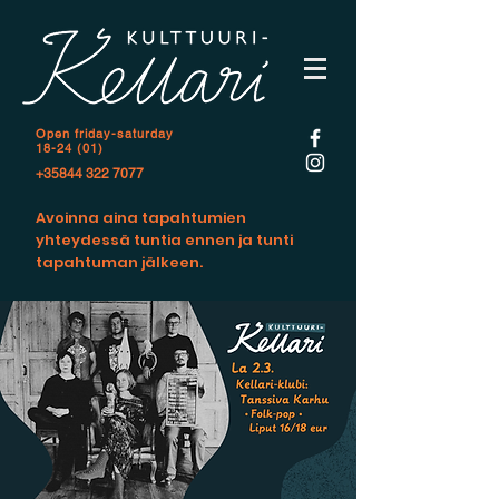
Open f
riday-saturday
18-24 (01)
+35844 322 7077
Avoinna aina tapahtumien
yhteydessä tuntia ennen ja tunti
tapahtuman jälkeen.