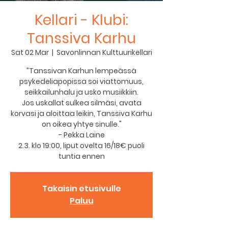
Kellari - Klubi:
Tanssiva Karhu
Sat 02 Mar
  |  
Savonlinnan Kulttuurikellari
”Tanssivan Karhun lempeässä
psykedeliapopissa soi viattomuus,
seikkailunhalu ja usko musiikkiin.
Jos uskallat sulkea silmäsi, avata
korvasi ja aloittaa leikin, Tanssiva Karhu
on oikea yhtye sinulle."
- Pekka Laine
2.3. klo 19:00, liput ovelta 16/18€ puoli
tuntia ennen
Takaisin etusivulle
Paluu