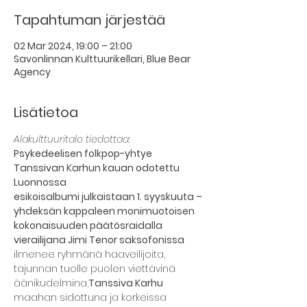
Tapahtuman järjestää
02 Mar 2024, 19:00 – 21:00
Savonlinnan Kulttuurikellari, Blue Bear
Agency
Lisätietoa
Alakulttuuritalo tiedottaa:
Psykedeelisen folkpop-yhtye 
Tanssivan Karhun kauan odotettu 
Luonnossa
esikoisalbumi julkaistaan 1. syyskuuta – 
yhdeksän kappaleen monimuotoisen
kokonaisuuden päätösraidalla 
vierailijana Jimi Tenor saksofonissa
ilmenee ryhmänä haaveilijoita, 
tajunnan tuolle puolen viettävinä 
äänikudelmina,
Tanssiva Karhu 
maahan sidottuna ja korkeissa 