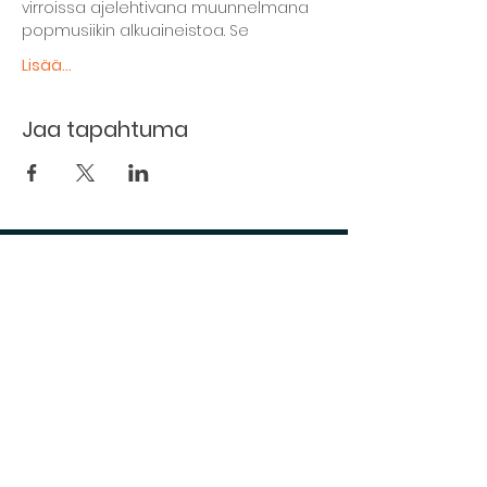
virroissa ajelehtivana muunnelmana 
popmusiikin alkuaineistoa. Se
Lisää...
Jaa tapahtuma
The basement restaurant
Culture taps
Menu
Proceedings
Space reservation
Price list and operating principles
Furnishing of premises
Booking status