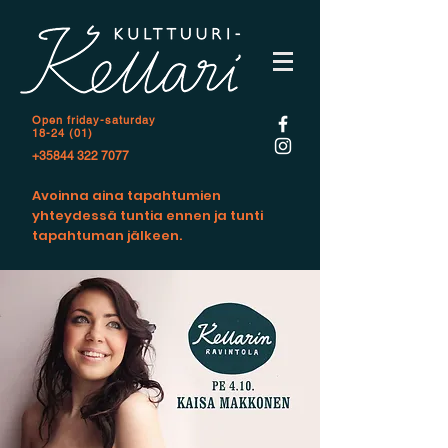
Open f
riday-saturday
18-24 (01)
+35844 322 7077
Avoinna aina tapahtumien
yhteydessä tuntia ennen ja tunti
tapahtuman jälkeen.