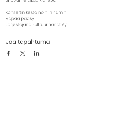
Showtime alkaa klo 19.00.
Konsertin kesto noin 1h 45min
Vapaa pääsy
Järjestäjänä Kulttuurihanat Ay
Jaa tapahtuma
The basement restaurant
Culture taps
Menu
Proceedings
Space reservation
Price list and operating principles
Furnishing of premises