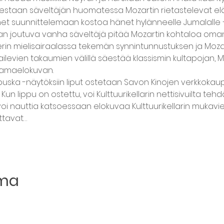
staan säveltäjän huomatessa Mozartin rietastelevat elä
net suunnittelemaan kostoa hänet hylänneelle Jumalalle –
aan joutuva vanha säveltäjä pitää Mozartin kohtaloa oma
rin mielisairaalassa tekemän synnintunnustuksen ja Mozar
ilevien takaumien välillä säestää klassismin kultapojan, M
aamaelokuvan.
apuska -näytöksiin liput ostetaan Savon Kinojen verkkokaupas
 Kun lippu on ostettu, voi Kulttuurikellarin nettisivuilta te
a voi nauttia katsoessaan elokuvaa Kulttuurikellarin mukavi
ttavat…
uma