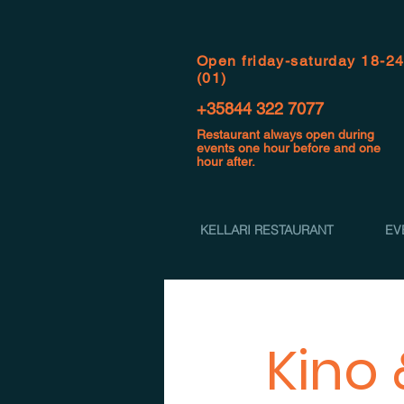
Open f
riday-saturday 18-2
(01)
+35844 322 7077
Restaurant always open during
events one hour before and one
hour after.
KELLARI RESTAURANT
EV
Kino