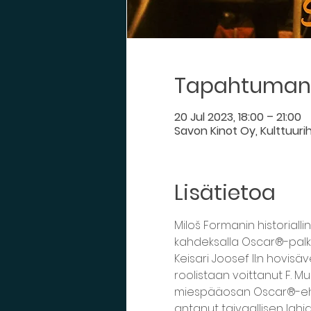
Tapahtuman 
20 Jul 2023, 18:00 – 21:00
Savon Kinot Oy, Kulttuuri
Lisätietoa
Miloš Formanin historiall
kahdeksalla Oscar®-palki
Keisari Joosef II:n hovi
roolistaan voittanut F.
miespääosan Oscar®-ehdo
antanut taivaallisen lahja