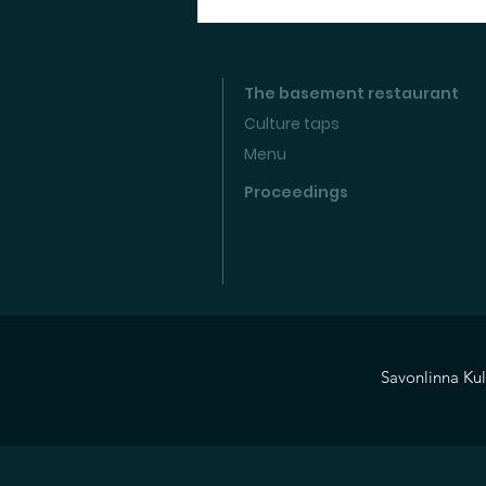
The basement restaurant
Culture taps
Menu
Proceedings
Savonlinna Kul