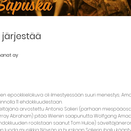
järjestää
hanat ay
inen epookkielokuva oli ilmestyessään suuri menestys; Amad
nnolla 11 ehdokkuudestaan.
säveltäjänä arvostettu Antonio Salieri (parhaan miespääo
 Murray Abraham) pitää Wieniin saapunutta Wolfgang Ama
kkuuden roolistaan saanut Tom Hulce) säveltäjänerona,
n luoda musiikkia. Nöyrän ja hurskaan Salierin ihailu käänt