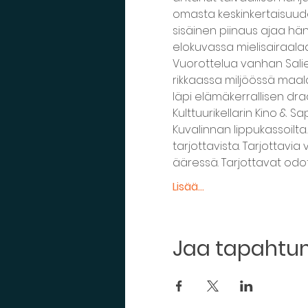
omasta keskinkertaisuude
sisäinen piinaus ajaa hä
elokuvassa mielisairaal
Vuorottelua vanhan Salie
rikkaassa miljöössä maala
läpi elämäkerrallisen dr
Kulttuurikellarin Kino & S
Kuvalinnan lippukassoilta.
tarjottavista. Tarjottavi
ääressä. Tarjottavat odo
Lisää...
Jaa tapaht