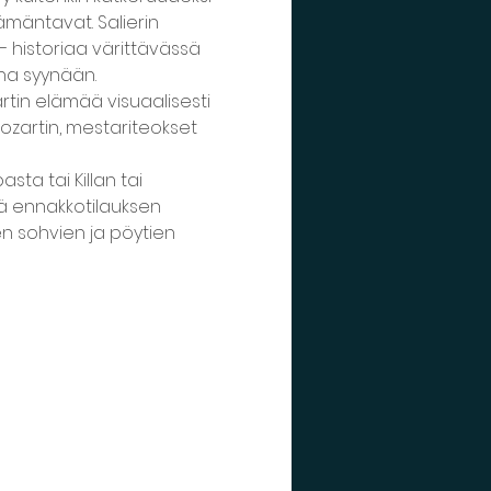
mäntavat. Salierin 
 historiaa värittävässä 
na syynään.
tin elämää visuaalisesti 
ozartin, mestariteokset 
ta tai Killan tai 
hdä ennakkotilauksen 
en sohvien ja pöytien 