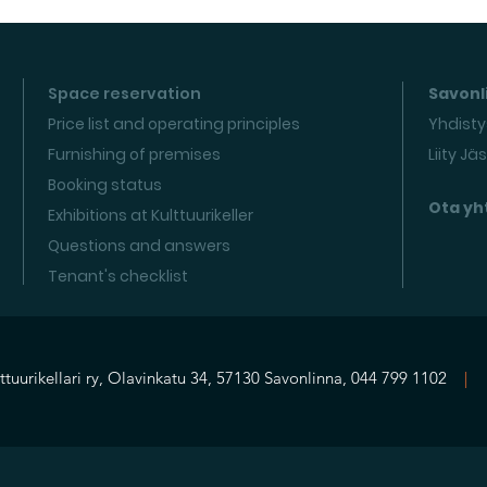
Space reservation
Savonli
Price list and operating principles
Yhdisty
Furnishing of premises
Liity Jä
Booking status
Ota yh
Exhibitions at Kulttuurikeller
Questions and answers
Tenant's checklist
ttuurikellari ry, Olavinkatu 34, 57130 Savonlinna, 044 799 1102
|