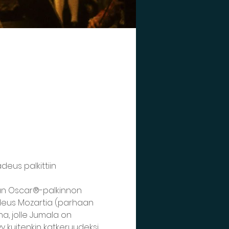
eus palkittiin 
san Oscar®-palkinnon 
deus Mozartia (parhaan 
 jolle Jumala on 
yy kuitenkin katkeruudeksi 