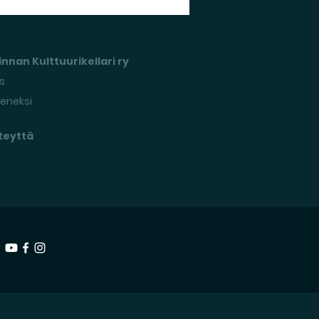
nnan Kulttuurikellari ry
s
seneksi
teyttä