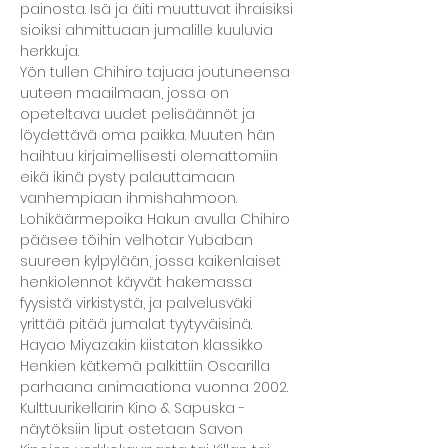
painosta. Isä ja äiti muuttuvat ihraisiksi 
sioiksi ahmittuaan jumalille kuuluvia 
herkkuja.
Yön tullen Chihiro tajuaa joutuneensa 
uuteen maailmaan, jossa on 
opeteltava uudet pelisäännöt ja 
löydettävä oma paikka. Muuten hän 
haihtuu kirjaimellisesti olemattomiin 
eikä ikinä pysty palauttamaan 
vanhempiaan ihmishahmoon. 
Lohikäärmepoika Hakun avulla Chihiro 
pääsee töihin velhotar Yubaban 
suureen kylpylään, jossa kaikenlaiset 
henkiolennot käyvät hakemassa 
fyysistä virkistystä, ja palvelusväki 
yrittää pitää jumalat tyytyväisinä.
Hayao Miyazakin kiistaton klassikko 
Henkien kätkemä palkittiin Oscarilla 
parhaana animaationa vuonna 2002.
Kulttuurikellarin Kino & Sapuska -
näytöksiin liput ostetaan Savon 