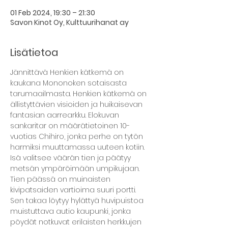
01 Feb 2024, 19:30 – 21:30
Savon Kinot Oy, Kulttuurihanat ay
Lisätietoa
Jännittävä Henkien kätkemä on 
kaukana Mononoken sotaisasta 
tarumaailmasta. Henkien kätkemä on 
ällistyttävien visioiden ja huikaisevan 
fantasian aarrearkku. Elokuvan 
sankaritar on määrätietoinen 10-
vuotias Chihiro, jonka perhe on tytön 
harmiksi muuttamassa uuteen kotiin. 
Isä valitsee väärän tien ja päätyy 
metsän ympäröimään umpikujaan. 
Tien päässä on muinaisten 
kivipatsaiden vartioima suuri portti. 
Sen takaa löytyy hylättyä huvipuistoa 
muistuttava autio kaupunki, jonka 
pöydät notkuvat erilaisten herkkujen 