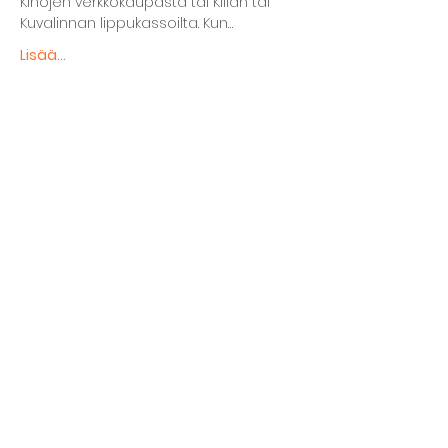
Kinojen verkkokaupasta tai Killan tai 
Kuvalinnan lippukassoilta. Kun…
Lisää...
Jaa tapahtuma
The basement restaurant
Culture taps
Menu
Proceedings
Space reservation
Price list and operating principles
Furnishing of premises
Booking status