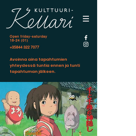
Open f
riday-saturday
18-24 (01)
+35844 322 7077
Avoinna aina tapahtumien
yhteydessä tuntia ennen ja tunti
tapahtuman jälkeen.