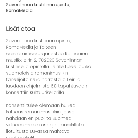
Savonlinnan kristillinen opisto,
RomaMedia
Lisätietoa
Savonlinnan kristillinen opisto, 
RomaMedia ja Taiteen 
edistämiskeskus järjestää Romanien 
musiikkileirin 2.-7.8.2020 Savonlinnan 
kristillisellä opistolla. Leirille tulee joukko 
suomalaisia romanimusiikin 
taiteilijoita sekä harrastajia. Leirillä 
luodaan ohjelmisto 6.8. tapahtuvaan 
konserttiin Kulttuurikellarilla.

Konsertti tulee olemaan huikea 
katsaus romanimusiikkiin, jossa 
nähdään eri puolilta Suomea 
virtuoosimaisia osaajia, musiikillista 
ilotulitusta. Luvassa mahtava 
spektaakkeli!
