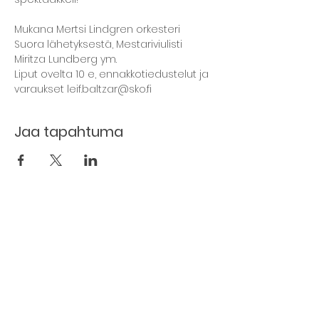
Mukana Mertsi Lindgren orkesteri 
Suora lähetyksestä, Mestariviulisti 
Miritza Lundberg ym.
Liput ovelta 10 e, ennakkotiedustelut ja 
varaukset leif.baltzar@sko.fi
Jaa tapahtuma
The basement restaurant
Culture taps
Menu
Proceedings
Space reservation
Price list and operating principles