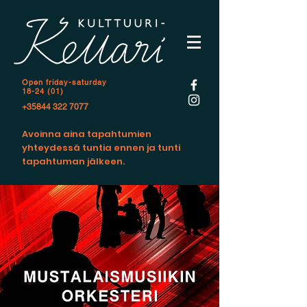
Open f
riday-saturday
18-24 (01)
+35844 322 7077
Avoinna aina tapahtumien
yhteydessä tuntia ennen ja tunti
tapahtuman jälkeen.