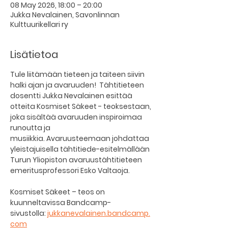
08 May 2026, 18:00 – 20:00
Jukka Nevalainen, Savonlinnan
Kulttuurikellari ry
Lisätietoa
Tule liitämään tieteen ja taiteen siivin 
halki ajan ja avaruuden!  Tähtitieteen 
dosentti Jukka Nevalainen esittää 
otteita Kosmiset Säkeet - teoksestaan, 
joka sisältää avaruuden inspiroimaa 
runoutta ja 
musiikkia. Avaruusteemaan johdattaa 
yleistajuisella tähtitiede-esitelmällään 
Turun Yliopiston avaruustähtitieteen 
emeritusprofessori Esko Valtaoja.
Kosmiset Säkeet – teos on 
kuunneltavissa Bandcamp-
sivustolla: 
jukkanevalainen.bandcamp.
com