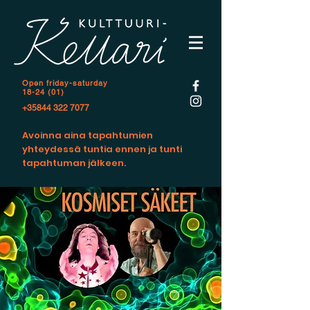
Open f
riday-saturday
18-24 (01)
+35844 322 7077
Avoinna aina tapahtumien
yhteydessä tuntia ennen ja tunti
tapahtuman jälkeen.