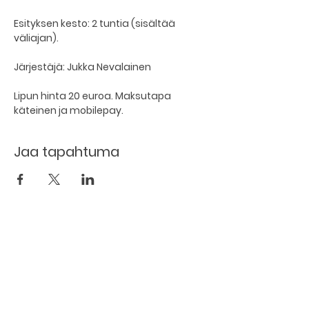
Esityksen kesto: 2 tuntia (sisältää 
väliajan).
Järjestäjä: Jukka Nevalainen
Lipun hinta 20 euroa. Maksutapa 
käteinen ja mobilepay.
Jaa tapahtuma
The basement restaurant
Culture taps
Menu
Proceedings