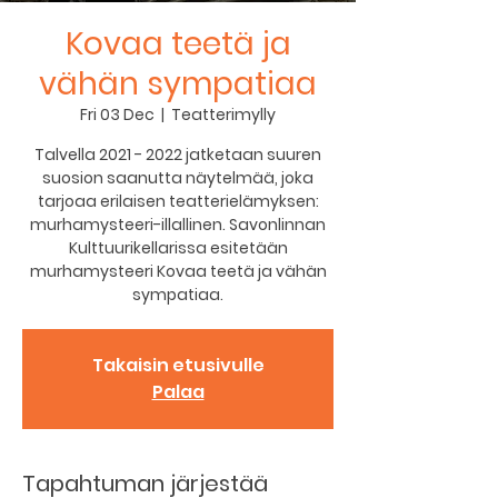
Kovaa teetä ja
vähän sympatiaa
Fri 03 Dec
  |  
Teatterimylly
Talvella 2021 - 2022 jatketaan suuren
suosion saanutta näytelmää, joka
tarjoaa erilaisen teatterielämyksen:
murhamysteeri-illallinen. Savonlinnan
Kulttuurikellarissa esitetään
murhamysteeri Kovaa teetä ja vähän
sympatiaa.
Takaisin etusivulle
Palaa
Tapahtuman järjestää