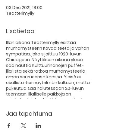
03 Dec 2021, 18:00
Teatterimylly
Lisätietoa
Illan aikana Teatterimylly esittää
murhamysteerin Kovaa teetä ja vähän
sympatiaa, joka sijoittuu 1920-luvun
Chicagoon. Näytöksen aikana yleisö
saa nauttia Kulttuurihanojen puffet-
illallista sekä ratkoa murhamysteeriä
oman seurueensa kanssa. Yleisö ei
osallistu itse näytelmän kulkuun, mutta
pukeutua saa halutessaan 20-luvun
teemaan. Illalliselle paikkoja on
rajoitetusti, joten teethän varaukset
viimeistään viikkoa ennen esitystä.
Jaa tapahtuma
“Illan hämärtyessä Rosien idyllinen
teehuone muuttuu hämyiseksi
salakapakaksi. Rauha järkkyy, kun
kaikkien pelkäämä mafiapomo löytyy