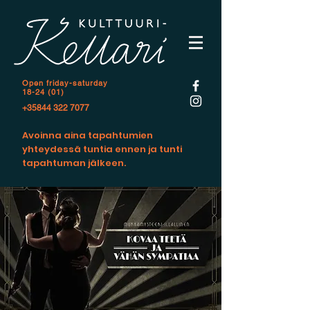
Open f
riday-saturday
18-24 (01)
+35844 322 7077
Avoinna aina tapahtumien
yhteydessä tuntia ennen ja tunti
tapahtuman jälkeen.