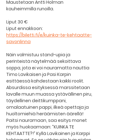
Maustetaan Antti Holman 
kauheimmilla runoilla.
Liput 30 €
Liput ennakkoon: 
https://biletti.fi/e/kuinka-te-kehtaatte-
savonlinna
Näin valmistuu stand-upia ja 
perinteistä näytelmää sekoittava 
soppa, jota ei voi nauramatta nauttia 
Timo Lavikaisen ja Pasi Karpin 
esittäessä kahdestaan kaikki roolit. 
Absurdissa esityksessä marssitetaan 
lavalle muun muassa ystävällinen piru, 
täydellinen deittikumppani, 
omalaatuinen pappi, ilkeä opettaja ja 
huoltomiehiä heräämisten äärellä!
Paitsi nauramaan, saa esitys monet 
myös huokaamaan: ”KUINKA TE 
KEHTAATTE?!” Kyllä Lavikainen ja Karppi 