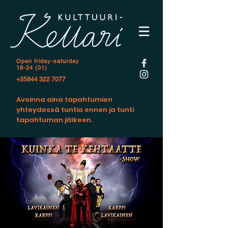
Open f
riday-saturday
18-24 (01)
+35844 322 7077
Avoinna aina tapahtumien
yhteydessä tuntia ennen ja tunti
tapahtuman jälkeen.