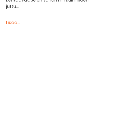
kehtaavat. Se on vähän niin kuin niiden 
juttu…
Lisää...
Jaa tapahtuma
The basement restaurant
Culture taps
Menu
Proceedings
Space reservation
Price list and operating principles
Furnishing of premises