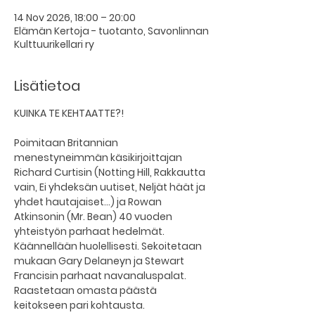
14 Nov 2026, 18:00 – 20:00
Elämän Kertoja - tuotanto, Savonlinnan
Kulttuurikellari ry
Lisätietoa
KUINKA TE KEHTAATTE?!
Poimitaan Britannian 
menestyneimmän käsikirjoittajan 
Richard Curtisin (Notting Hill, Rakkautta 
vain, Ei yhdeksän uutiset, Neljät häät ja 
yhdet hautajaiset…) ja Rowan 
Atkinsonin (Mr. Bean) 40 vuoden 
yhteistyön parhaat hedelmät. 
Käännellään huolellisesti. Sekoitetaan 
mukaan Gary Delaneyn ja Stewart 
Francisin parhaat navanaluspalat. 
Raastetaan omasta päästä 
keitokseen pari kohtausta. 