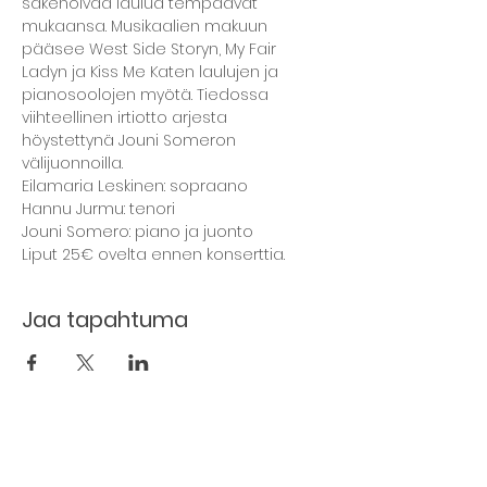
säkenöivää laulua tempaavat 
mukaansa. Musikaalien makuun 
pääsee West Side Storyn, My Fair 
Ladyn ja Kiss Me Katen laulujen ja 
pianosoolojen myötä. Tiedossa 
viihteellinen irtiotto arjesta 
höystettynä Jouni Someron 
välijuonnoilla.
Eilamaria Leskinen: sopraano
Hannu Jurmu: tenori
Jouni Somero: piano ja juonto
Liput 25€ ovelta ennen konserttia.
Jaa tapahtuma
The basement restaurant
Culture taps