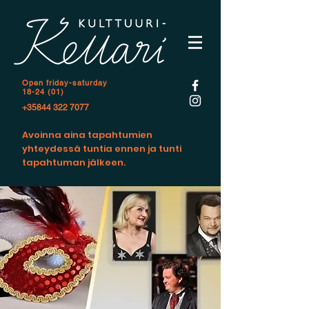
Open f
riday-saturday
18-24 (01)
+35844 322 7077
Avoinna aina tapahtumien
yhteydessä tuntia ennen ja tunti
tapahtuman jälkeen.