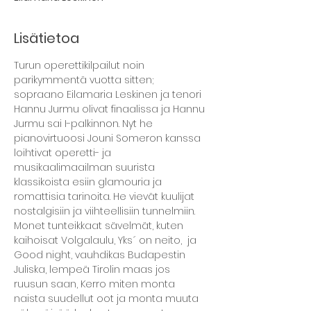
Lisätietoa
Turun operettikilpailut noin 
parikymmentä vuotta sitten; 
sopraano Eilamaria Leskinen ja tenori 
Hannu Jurmu olivat finaalissa ja Hannu 
Jurmu sai I-palkinnon. Nyt he 
pianovirtuoosi Jouni Someron kanssa 
loihtivat operetti- ja 
musikaalimaailman suurista 
klassikoista esiin glamouria ja 
romattisia tarinoita. He vievät kuulijat 
nostalgisiin ja viihteellisiin tunnelmiin. 
Monet tunteikkaat sävelmät, kuten 
kaihoisat Volgalaulu, Yks´ on neito,  ja 
Good night, vauhdikas Budapestin 
Juliska, lempeä Tirolin maas jos 
ruusun saan, Kerro miten monta 
naista suudellut oot ja monta muuta 