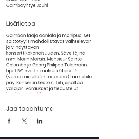
Gambayhtye Jouhi
Lisätietoa
Gamban laaja ääniala ja monipuoliset
soittotyylit mahdollistavat vaihtelevan
ja viihdyttävän
konserttikokonaisuuden. Säveltäjinä
mm. Marin Marais, Monsieur Sainte-
Colombe ja Georg Philippe Telemann.
Liput 5€ ovelta, maksu käteisellä
(varaa mielellään tasaraha) tai mobile
pay. Konsertin kesto n. 1,5h, sisältää
väliajan. Varaukset ja tiedustelut
katri.susitaival@gmail.com
Lämpimästi tervetuloa!
Jaa tapahtuma