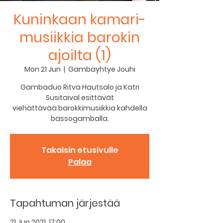
Kuninkaan kamari-
musiikkia barokin
ajoilta (1)
Mon 21 Jun
  |  
Gambayhtye Jouhi
Gambaduo Ritva Hautsalo ja Katri
Susitaival esittävät
viehättävää barokkimusiikkia kahdella
bassogamballa.
Takaisin etusivulle
Palaa
Tapahtuman järjestää
21 Jun 2021, 17:00