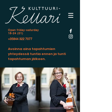
Open f
riday-saturday
18-24 (01)
+35844 322 7077
Avoinna aina tapahtumien
yhteydessä tuntia ennen ja tunti
tapahtuman jälkeen.