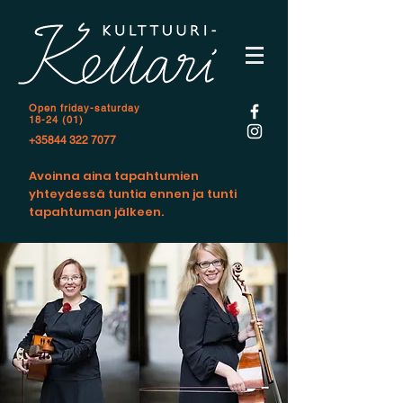
Open f
riday-saturday
18-24 (01)
+35844 322 7077
Avoinna aina tapahtumien
yhteydessä tuntia ennen ja tunti
tapahtuman jälkeen.