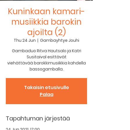
Kuninkaan kamari-
musiikkia barokin
ajoilta (2)
Thu 24 Jun
  |  
Gambayhtye Jouhi
Gambaduo Ritva Hautsalo ja Katri
Susitaival esittävät
viehättävää barokkimusiikkia kahdella
bassogamballa.
Takaisin etusivulle
Palaa
Tapahtuman järjestää
24 Jun 2021, 17:00