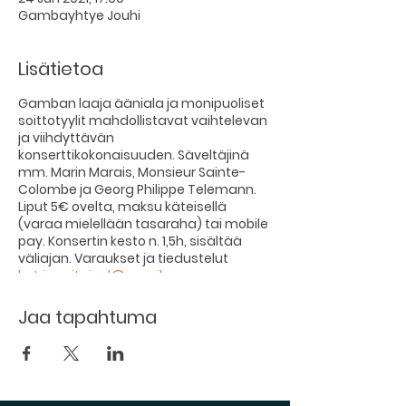
Gambayhtye Jouhi
Lisätietoa
Gamban laaja ääniala ja monipuoliset
soittotyylit mahdollistavat vaihtelevan
ja viihdyttävän
konserttikokonaisuuden. Säveltäjinä
mm. Marin Marais, Monsieur Sainte-
Colombe ja Georg Philippe Telemann.
Liput 5€ ovelta, maksu käteisellä
(varaa mielellään tasaraha) tai mobile
pay. Konsertin kesto n. 1,5h, sisältää
väliajan. Varaukset ja tiedustelut
katri.susitaival@gmail.com
Lämpimästi tervetuloa!
Jaa tapahtuma