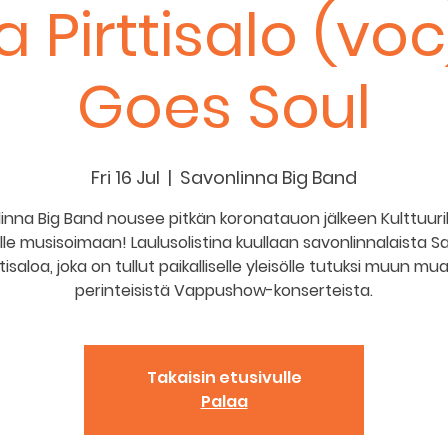
 Pirttisalo (voc
Goes Soul
Fri 16 Jul
  |  
Savonlinna Big Band
inna Big Band nousee pitkän koronatauon jälkeen Kulttuurik
lle musisoimaan! Laulusolistina kuullaan savonlinnalaista 
ttisaloa, joka on tullut paikalliselle yleisölle tutuksi muun mu
perinteisistä Vappushow-konserteista.
Takaisin etusivulle
Palaa