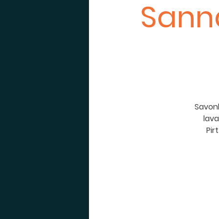
Sanna
Savonl
lava
Pir