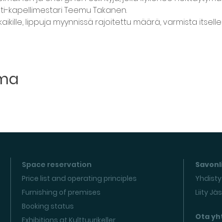
ti-kapellimestari Teemu Takanen.
kaikille, lippuja myynnissä rajoitettu määrä, varmista itsell
uma
Space reservation
Savonli
Price list and operating principles
Yhdisty
Furnishing of premises
Liity Jä
Booking status
Ota yh
Exhibitions at Kulttuurikeller