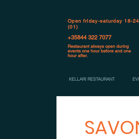
Open f
riday-saturday 18-2
(01)
+35844 322 7077
Restaurant always open during
events one hour before and one
hour after.
KELLARI RESTAURANT
EV
SAVON