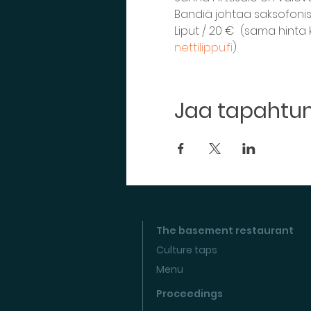
Bandiä johtaa saksofonis
Liput / 20 €  (sama hinta 
nettilippu.fi
)
Jaa tapaht
The basement restaurant
Culture taps
Menu
Proceedings