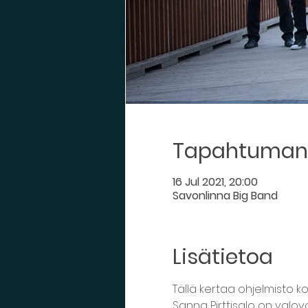
Tapahtuman 
16 Jul 2021, 20:00
Savonlinna Big Band
Lisätietoa
Tällä kertaa ohjelmisto k
Sanna Pirttisalo on valovo