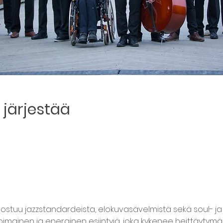
järjestää
oostuu jazzstandardeista, elokuvasävelmistä sekä soul- ja 
imainen ja energinen esiintyjä, joka kykenee heittäytymään 