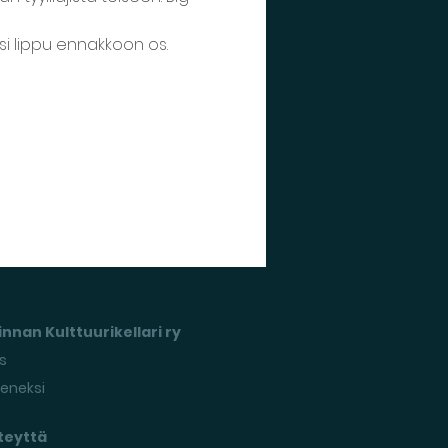
esi lippu ennakkoon os. 
nnan Kulttuurikellari ry
s
seneksi
teyttä