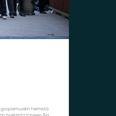
gospelmusiikin helmistä. 
tyylilajista toiseen. Big 