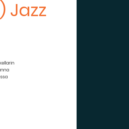
) Jazz
ellarin
Sanna
assa