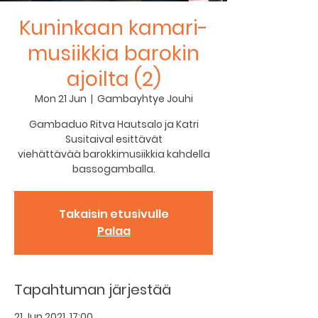
Kuninkaan kamari-
musiikkia barokin
ajoilta (2)
Mon 21 Jun
  |  
Gambayhtye Jouhi
Gambaduo Ritva Hautsalo ja Katri
Susitaival esittävät
viehättävää barokkimusiikkia kahdella
bassogamballa.
Takaisin etusivulle
Palaa
Tapahtuman järjestää
21 Jun 2021, 17:00