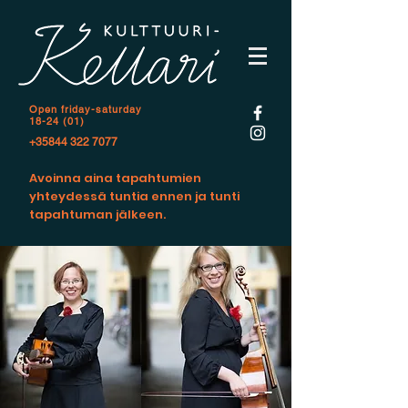
Open f
riday-saturday
18-24 (01)
+35844 322 7077
Avoinna aina tapahtumien
yhteydessä tuntia ennen ja tunti
tapahtuman jälkeen.