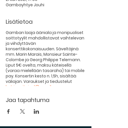
Gambayhtye Jouhi
Lisätietoa
Gamban laaja ääniala ja monipuoliset
soittotyylit mahdollistavat vaihtelevan
ja viihdyttävän
konserttikokonaisuuden. Säveltäjinä
mm. Marin Marais, Monsieur Sainte-
Colombe ja Georg Philippe Telemann.
Liput 5€ ovelta, maksu käteisellä
(varaa mielellään tasaraha) tai mobile
pay. Konsertin kesto n. 1,5h, sisältää
väliajan. Varaukset ja tiedustelut
katri.susitaival@gmail.com
Lämpimästi tervetuloa!
Jaa tapahtuma