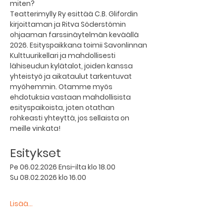
miten?
Teatterimylly Ry esittää C.B. Glifordin 
kirjoittaman ja Ritva Söderstömin 
ohjaaman farssinäytelmän keväällä 
2026. Esityspaikkana toimii Savonlinnan 
Kulttuurikellari ja mahdollisesti 
lähiseudun kylätalot, joiden kanssa 
yhteistyö ja aikataulut tarkentuvat 
myöhemmin. Otamme myös 
ehdotuksia vastaan mahdollisista 
esityspaikoista, joten otathan 
rohkeasti yhteyttä, jos sellaista on 
meille vinkata!
Esitykset
Pe 06.02.2026 Ensi-ilta klo 18.00
Su 08.02.2026 klo 16.00
Lisää...