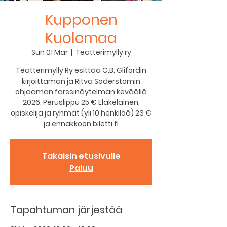
Kupponen
Kuolemaa
Sun 01 Mar
  |  
Teatterimylly ry
Teatterimylly Ry esittää C.B. Glifordin
kirjoittaman ja Ritva Söderstömin
ohjaaman farssinäytelmän keväällä
2026. Peruslippu 25 € Eläkeläinen,
opiskelija ja ryhmät (yli 10 henkilöä) 23 €
ja ennakkoon biletti.fi
Takaisin etusivulle
Paluu
Tapahtuman järjestää