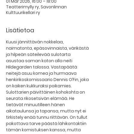
01 Mar 2026, 16:00 – 18:00
Teatterimylly ry, Savonlinnan
Kulttuurikellari ry
Lisätietoa
Kuusi jännittävän nokkelaa, 
naimatonta, epäsovinnaista, värikästä 
ja hilpeän säteilevää sulotarta 
asustaa saman katon alla neiti 
Hildegarden talossa. Vastapäätä 
neitejä asuu komea ja hurmaava 
henkirikoskomissaario Dennis O’Fin, joka 
on kaiken kukkuraksi poikamies.
Sulottarien päivittäinen kohokohta on 
seurata rikosetsivän elämää. He 
tietävät minuutilleen hänen 
aikataulunsa ja tapansa, mutta nyt ei 
tirkistely enää tunnu riittävän. On tullut 
pakottava tarve päästä lähikontaktiin 
tämän komistuksen kanssa, mutta 