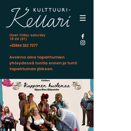
Open f
riday-saturday
18-24 (01)
+35844 322 7077
Avoinna aina tapahtumien
yhteydessä tuntia ennen ja tunti
tapahtuman jälkeen.