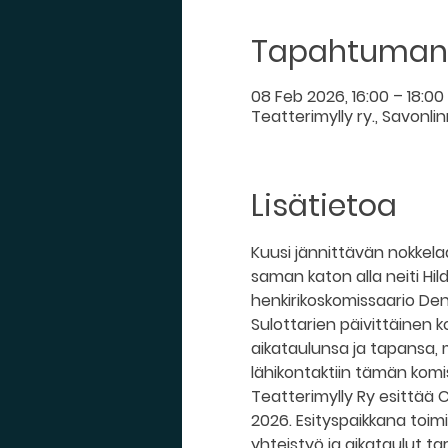
Tapahtuman 
08 Feb 2026, 16:00 – 18:00
Teatterimylly ry., Savonlinn
Lisätietoa
Kuusi jännittävän nokkela
saman katon alla neiti H
henkirikoskomissaario Denn
Sulottarien päivittäinen 
aikataulunsa ja tapansa, m
lähikontaktiin tämän kom
Teatterimylly Ry esittää 
2026. Esityspaikkana toimii
yhteistyö ja aikataulut 