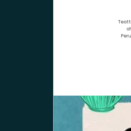
Teatte
oh
Peru