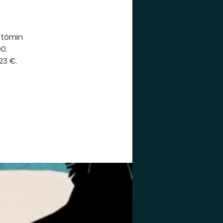
rstömin
00.
23 €.