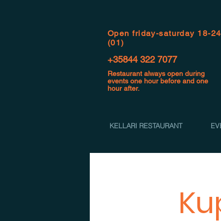
Open f
riday-saturday 18-2
(01)
+35844 322 7077
Restaurant always open during
events one hour before and one
hour after.
KELLARI RESTAURANT
EV
Ku