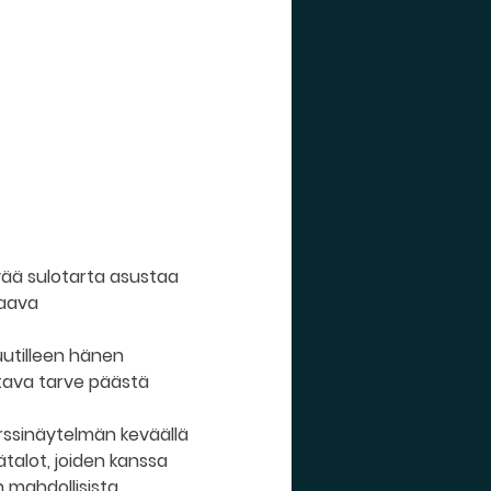
vää sulotarta asustaa 
aava 
utilleen hänen 
ttava tarve päästä 
arssinäytelmän keväällä 
ätalot, joiden kanssa 
mahdollisista 