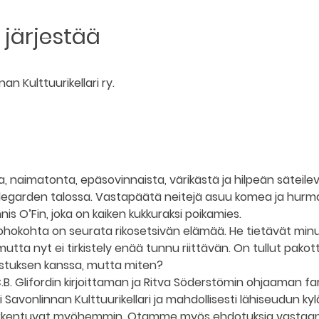
järjestää
an Kulttuurikellari ry.
a, naimatonta, epäsovinnaista, värikästä ja hilpeän säteile
ildegarden talossa. Vastapäätä neitejä asuu komea ja hurm
is O’Fin, joka on kaiken kukkuraksi poikamies.
kohokohta on seurata rikosetsivän elämää. He tietävät minu
utta nyt ei tirkistely enää tunnu riittävän. On tullut pako
istuksen kanssa, mutta miten?
C.B. Glifordin kirjoittaman ja Ritva Söderstömin ohjaaman f
 Savonlinnan Kulttuurikellari ja mahdollisesti lähiseudun kyl
tarkentuvat myöhemmin. Otamme myös ehdotuksia vastaan 