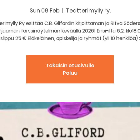
Sun 08 Feb
  |  
Teatterimylly ry.
rimylly Ry esittää C.B. Glifordin kirjoittaman ja Ritva Söde
jaaman farssinäytelmän keväällä 2026! Ensi-ilta 6.2. klo18:
slippu 25 € Eläkeläinen, opiskelija ja ryhmät (yli 10 henkilöä) 
Takaisin etusivulle
Paluu