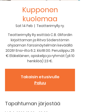
Kupponen
kuolemaa
Sat 14 Feb
  |  
Teatterimylly ry.
Teatterimylly Ry esittää C.B. Glifordin
kirjoittaman ja Ritva Söderstömin
ohjaaman farssinäytelmän keväällä
2026! Ensi-ilta 6.2. klo18:00. Peruslippu 25
€ Eläkeläinen, opiskelija ja ryhmät (yli 10
henkilöä) 23 €.
Takaisin etusivulle
Paluu
Tapahtuman järjestää