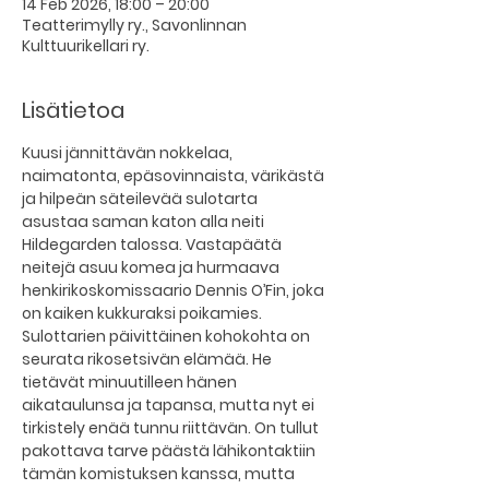
14 Feb 2026, 18:00 – 20:00
Teatterimylly ry., Savonlinnan
Kulttuurikellari ry.
Lisätietoa
Kuusi jännittävän nokkelaa, 
naimatonta, epäsovinnaista, värikästä 
ja hilpeän säteilevää sulotarta 
asustaa saman katon alla neiti 
Hildegarden talossa. Vastapäätä 
neitejä asuu komea ja hurmaava 
henkirikoskomissaario Dennis O’Fin, joka 
on kaiken kukkuraksi poikamies.
Sulottarien päivittäinen kohokohta on 
seurata rikosetsivän elämää. He 
tietävät minuutilleen hänen 
aikataulunsa ja tapansa, mutta nyt ei 
tirkistely enää tunnu riittävän. On tullut 
pakottava tarve päästä lähikontaktiin 
tämän komistuksen kanssa, mutta 