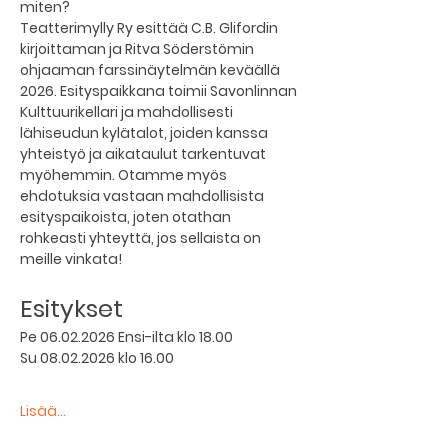
miten?
Teatterimylly Ry esittää C.B. Glifordin 
kirjoittaman ja Ritva Söderstömin 
ohjaaman farssinäytelmän keväällä 
2026. Esityspaikkana toimii Savonlinnan 
Kulttuurikellari ja mahdollisesti 
lähiseudun kylätalot, joiden kanssa 
yhteistyö ja aikataulut tarkentuvat 
myöhemmin. Otamme myös 
ehdotuksia vastaan mahdollisista 
esityspaikoista, joten otathan 
rohkeasti yhteyttä, jos sellaista on 
meille vinkata!
Esitykset 
Pe 06.02.2026 Ensi-ilta klo 18.00
Su 08.02.2026 klo 16.00
Lisää...