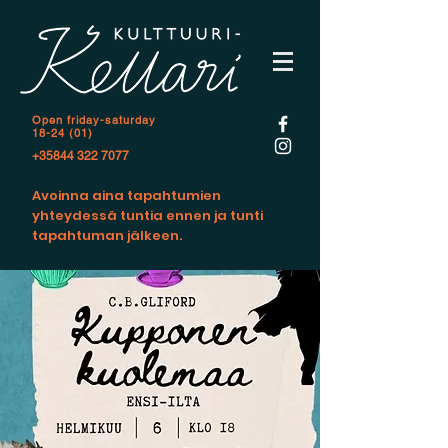
Open f
riday-saturday
18-24 (01)
+35844 322 7077
Avoinna aina tapahtumien
yhteydessä tuntia ennen ja tunti
tapahtuman jälkeen.