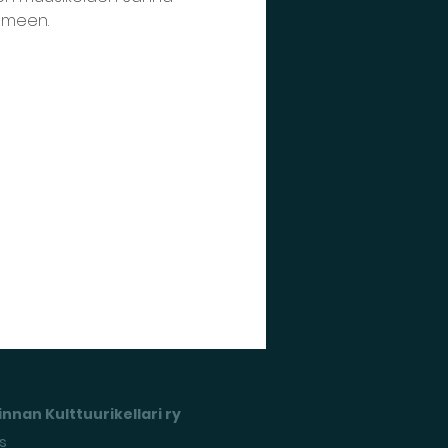
ilmeen.
nnan Kulttuurikellari ry
s