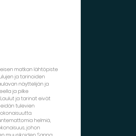
meisen matkan lähtöpiste 
lujen ja tarinoiden 
lavan näyttelijän ja 
lla ja pilke 
ulut ja tarinat eivät 
eidän tulevien 
kokonaisuutta.
 tuntemattomia helmiä, 
konaisuus, johon 
evien muusikoiden Sanna 