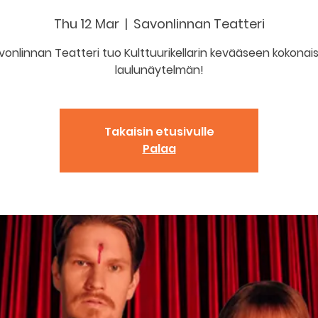
Thu 12 Mar
  |  
Savonlinnan Teatteri
vonlinnan Teatteri tuo Kulttuurikellarin kevääseen kokonai
laulunäytelmän!
Takaisin etusivulle
Palaa