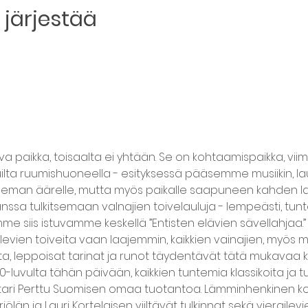
järjestää
 paikka, toisaalta ei yhtään. Se on kohtaamispaikka, vii
luilta ruumishuoneella - esityksessä pääsemme musiikin, lau
oleman äärelle, mutta myös paikalle saapuneen kahden lau
ssa tulkitsemaan vaInajien toivelauluja - lempeästi, tuntee
siis istuvamme keskellä ”Entisten elävien sävellahjaa.” La
evien toiveita vaan laajemmin, kaikkien vainajien, myös m
ta, leppoisat tarinat ja runot täydentävät tätä mukavaa 
60-luvulta tähän päivään, kaikkien tuntemia klassikoita ja
tari Perttu Suomisen omaa tuotantoa. Lämminhenkinen ko
jölän ja Lauri Kortelaisen viiltävät tulkinnat sekä vierail