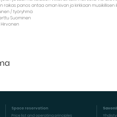
sen raikas panos antaa oman kivan ja kirkkaan musiikillisen 
minen / työryhmä
Perttu Suominen
 Hirvonen
uma
Space reservation
Savonli
Price list and operating principles
Yhdisty