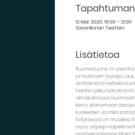
Tapahtuman 
12 Mar 2020, 19:00 – 21:00
Savonlinnan Teatteri
Lisätietoa
Ruumishuone on pelottava
ja muistojen tyyssija. Lau
siivittämänä hetkeksi ku
heidän pikku bändinsä kan
silmäkulmassa. Huomaamme 
kerro yksinomaan läsnäol
kuolleiden. Ja mikä paras
Esityksessä on musiikkia 
myös ohjaaja kapellimes
näyttelijöidemme Maija Yr