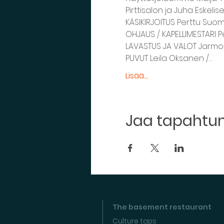
Pirttisalon ja Juha Eskeli
KÄSIKIRJOITUS Perttu Suo
OHJAUS / KAPELLIMESTARI 
LAVASTUS JA VALOT Jarmo
PUVUT Leila Oksanen /…
Lisää...
Jaa tapaht
The basement restaurant
Culture taps