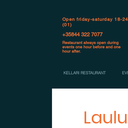
Open f
riday-saturday 18-2
(01)
+35844 322 7077
Restaurant always open during
events one hour before and one
hour after.
KELLARI RESTAURANT
EV
Laulu