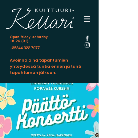
Open f
riday-saturday
18-24 (01)
+35844 322 7077
Avoinna aina tapahtumien
yhteydessä tuntia ennen ja tunti
tapahtuman jälkeen.