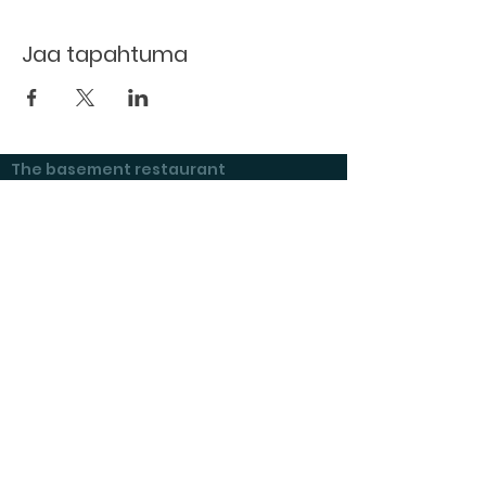
Jaa tapahtuma
The basement restaurant
Culture taps
Menu
Proceedings
Space reservation
Price list and operating principles
Furnishing of premises
Booking status
Exhibitions at Kulttuurikeller
Questions and answers